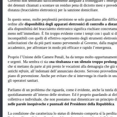
Governo non sembrano sufficientemente adeguate a fronteggiare l’emergenz
dei detenuti chiamati a scontare un residuo pena di diciotto mesi e prevede
distanza (braccialetto elettronico) per la sanzione domiciliare.
In questo senso, molte perplessità persistono se solo guardiamo alle diffi
ordine alle
disponibilità degli apparati elettronici di controllo a dista
alla disponibilità del braccialetto elettronico significa rischiare concreta
meno nell’immediato. È fin troppo evidente come i tempi con i quali si di
incompatibili con quelli di effettivo reperimento degli strumenti elettron
sollecitazioni che da più parti stanno pervenendo al Governo, dalla magis
accademico, per affrontare in modo più efficace e rapido l’emergenza.
Proprio l’Unione delle Camere Penali, ha da tempo molto opportunamente p
e urgenti. Ma sembra ci sia u
na titubanza e un silenzio troppo prolung
che si mettano da parte al più presto le vocazioni alla demagogia che già 
antichi
refrain
, all’indomani dell’annunciato decreto. Servono provvedimen
piano di prevenzione. Anche per evitare che si intervenga in ritardo in un
gli operatori sanitari.
Parliamo di un problema che riguarda, come è evidente, anche la tutela di
quotidianamente all’interno delle strutture. Ed è proprio guardando ai diritt
collettiva e individuale, che non possiamo mai dimenticare un principio d
nelle parole inequivoche e puntuali del Presidente della Repubblica
.
La condizione che caratterizza lo
status
di detenuto comporta sì la perdita