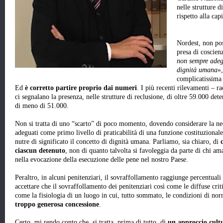
nelle strutture d
rispetto alla ca
Nordest, non pos
presa di coscienz
non sempre adegu
dignità umana
»,
complicatissima
Ed
è corretto partire proprio dai numeri
. I più recenti rilevamenti – ra
ci segnalano la presenza, nelle strutture di reclusione, di oltre 59.000 det
di meno di 51.000.
Non si tratta di uno “scarto” di poco momento, dovendo considerare la necess
adeguati come primo livello di praticabilità di una funzione costituzional
nutre di significato il concetto di dignità umana. Parliamo, sia chiaro, di
ciascun detenuto
, non di quanto talvolta si favoleggia da parte di chi am
nella evocazione della esecuzione delle pene nel nostro Paese.
Peraltro, in alcuni penitenziari, il sovraffollamento raggiunge percentuali
accettare che il sovraffollamento dei penitenziari così come le diffuse crit
come la fisiologia di un luogo in cui, tutto sommato, le condizioni di no
troppo generosa concessione
.
Certo, mi rendo conto che, si tratta, prima di tutto, di
un approccio cult