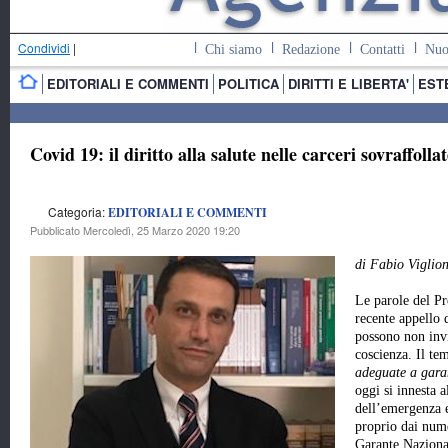
Condividi
|
Chi siamo
Redazione
Contatti
Nuo
EDITORIALI E COMMENTI
POLITICA
DIRITTI E LIBERTA'
EST
Covid 19: il diritto alla salute nelle carceri sovraffollat
Categoria:
EDITORIALI E COMMENTI
Pubblicato Mercoledì, 25 Marzo 2020 19:20
di Fabio Viglio
Le parole del Pr
recente appello 
possono non invi
coscienza. Il te
adeguate a garan
oggi si innesta 
dell’emergenza e
proprio dai nume
Garante Nazional