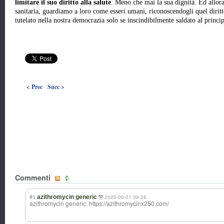
limitare il suo diritto alla salute
. Meno che mai la sua dignità. Ed allora
sanitaria, guardiamo a loro come esseri umani, riconoscendogli quel diritt
tutelato nella nostra democrazia solo se inscindibilmente saldato al princi
< Prec
Succ >
Commenti
#1
azithromycin generic
2020-09-01 09:28
azithromycin generic: https://azithromycinx250.com/