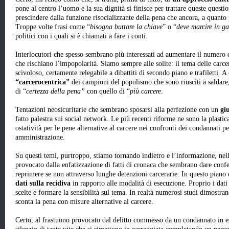
pone al centro l’uomo e la sua dignità si finisce per trattare queste questi
prescindere dalla funzione risocializzante della pena che ancora, a quanto 
Troppe volte frasi come “
bisogna
buttare la chiave
” o “
deve
marcire in ga
politici con i quali si è chiamati a fare i conti.
Interlocutori che spesso sembrano più interessati ad aumentare il numero 
che rischiano l’impopolarità. Siamo sempre alle solite: il tema delle carc
scivoloso, certamente relegabile a dibattiti di secondo piano e trafiletti.
“carcerocentrica”
dei campioni del populismo che sono riusciti a saldare,
di “
certezza della pena”
con quello di “
più carcere
.
Tentazioni neosicuritarie che sembrano sposarsi alla perfezione con un
gi
fatto palestra sui social network. Le più recenti riforme ne sono la plasti
ostatività per le pene alternative al carcere nei confronti dei condannati pe
amministrazione.
Su questi temi, purtroppo, stiamo tornando indietro e l’informazione, nell
provocato dalla enfatizzazione di fatti di cronaca che sembrano dare confe
reprimere se non attraverso lunghe detenzioni carcerarie. In questo piano
dati sulla recidiva
in rapporto alle modalità di esecuzione. Proprio i dati
scelte e formare la sensibilità sul tema. In realtà numerosi studi dimostra
sconta la pena con misure alternative al carcere.
Certo, al frastuono provocato dal delitto commesso da un condannato in es