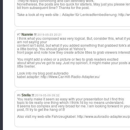
They're really convincing and can definitely work.
Nonetheless, the posts are too quick for starters. May just you please l
bit from subsequent time? Thanks for the post.
Take a look at my web-site :: Adapter für Lenkradfernbedi
enung: http://
#7
Nannie
2019-05-23 20:21
I think what you composed was very logical. But, consider this, what if yo
am not saying your
content isn't solid, but what if you added something that grabbed folk's a
a little boring. You should glance at Yahoo's
front page and note how they create article titles to grab viewers interes
You might add a video or a picture or two to grab readers excited
about what you've got to say. Just my opinion, it might make your posts 
little livelier.
Look into my blog post autoradio
kabel adapter: http://Www.Car-Hifi-Radio-Adapter.eu/
#6
Stella
2019-05-09 09:32
You really make it seem so easy with your presentation but I find this
topic to be really one thing which I think I'd by no means understand.
It seems too complex and very broad for me. I am looking forward in yo
post, I'll try to get the hang of it!
Also visit my web-site Fahrzeugkabel: http://www.autoradio-adapter.eu/