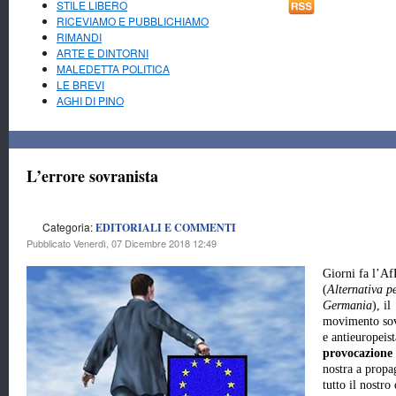
STILE LIBERO
RICEVIAMO E PUBBLICHIAMO
RIMANDI
ARTE E DINTORNI
MALEDETTA POLITICA
LE BREVI
AGHI DI PINO
L’errore sovranista
Categoria:
EDITORIALI E COMMENTI
Pubblicato Venerdì, 07 Dicembre 2018 12:49
Giorni fa l’Af
(
Alternativa pe
Germania
), il
movimento sov
e antieuropeis
provocazione
nostra a propag
tutto il nostr