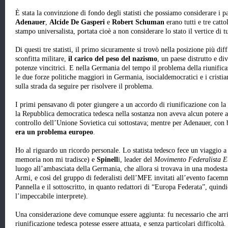
È stata la convinzione di fondo degli statisti che possiamo considerare i 
Adenauer
,
Alcide De Gasperi
e
Robert Schuman
erano tutti e tre catt
stampo universalista, portata cioè a non considerare lo stato il vertice di tut
Di questi tre statisti, il primo sicuramente si trovò nella posizione più dif
sconfitta militare,
il carico del peso del nazismo
, un paese distrutto e di
potenze vincitrici. E nella Germania del tempo il problema della riunificazi
le due forze politiche maggiori in Germania, isocialdemocratici e i cristia
sulla strada da seguire per risolvere il problema.
I primi pensavano di poter giungere a un accordo di riunificazione con la 
la Repubblica democratica tedesca nella sostanza non aveva alcun potere a
controllo dell’Unione Sovietica cui sottostava; mentre per Adenauer, con
era un problema europeo
.
Ho al riguardo un ricordo personale. Lo statista tedesco fece un viaggio 
memoria non mi tradisce) e
Spinell
i, leader del
Movimento Federalista E
luogo all’ambasciata della Germania, che allora si trovava in una modesta 
Armi, e così del gruppo di federalisti dell’MFE invitati all’evento face
Pannella e il sottoscritto, in quanto redattori di “Europa Federata”, quin
l’impeccabile interprete).
Una considerazione deve comunque essere aggiunta: fu necessario che arri
riunificazione tedesca potesse essere attuata, e senza particolari difficoltà