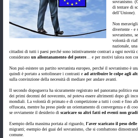
sovranismo. (G
di tentare di s
dell’Unione).
Non meraviglia
divertente - e s
sovranismo, se 
volontà di riaf
nazionale, una
cittadini di tutti i paesi perché sono istintivamente contrari a ogni novità
considerano
un allontanamento del potere
… e per motivi talora non c
Non può esistere un partito sovranista europeo, perché il sovranismo è un
quindi è portato a sottolineare i contrasti e
ad attribuire le colpe agli alt
sulla convinzione della necessità di mediare per andare avanti.
Il secondo dopoguerra ha sicuramente registrato nel panorama politico eur
dei primi decenni del novecento, né poteva essere altrimenti dopo gli inco
mondiali. La volontà di primato e di competizione a tutti i costi e fino al
offuscata, mentre ha preso piede un orientamento di convergenza e di coop
se ovviamente il desiderio di
scaricare su altri fatti ed eventi non grad
Esempio della massima portata al riguardo,
l’aver scaricato il peso del
migranti; esempio dei guai del sovranismo, che si combattono dimostrando
comune.