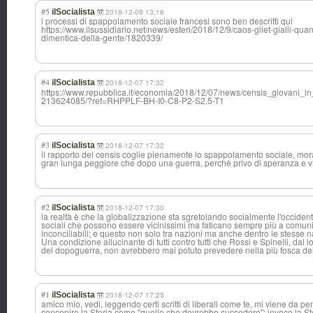
#5
ilSocialista
2018-12-09 13:16
i processi di spappolamento sociale francesi sono ben descritti qui
https://www.ilsussidiario.net/news/esteri/2018/12/9/caos-gilet-gialli-quand
dimentica-della-gente/1820339/
#4
ilSocialista
2018-12-07 17:32
https://www.repubblica.it/economia/2018/12/07/news/censis_giovani_
213624085/?ref=RHPPLF-BH-I0-C8-P2-S2.5-T1
#3
ilSocialista
2018-12-07 17:32
il rapporto del censis coglie pienamente lo spappolamento sociale, mora
gran lunga peggiore che dopo una guerra, perchè privo di speranza e vie
#2
ilSocialista
2018-12-07 17:30
la realtà è che la globalizzazione sta sgretolando socialmente l'occiden
sociali che possono essere vicinissimi ma faticano sempre più a comuni
inconciliabili; e questo non solo tra nazioni ma anche dentro le stesse n
Una condizione allucinante di tutti contro tutti che Rossi e Spinelli, dal
del dopoguerra, non avrebbero mai potuto prevedere nella più fosca del
#1
ilSocialista
2018-12-07 17:25
amico mio, vedi, leggendo certi scritti di liberali come te, mi viene da 
concepire la Storia come "quello che dovrebbe succedere"; invece la Sto