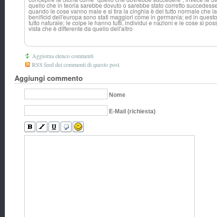
quello che in teoria sarebbe dovuto o sarebbe stato corretto succedesse
quando le cose vanno male e si tira la cinghia è del tutto normale che la 
benificid dell'europa sono stati maggiori come in germania; ed in questo 
tutto naturale; le colpe le hanno tutti, individui e nazioni e le cose si 
vista che è differente da quello dell'altro
Aggiorna elenco commenti
RSS feed dei commenti di questo post.
Aggiungi commento
Nome
E-Mail (richiesta)