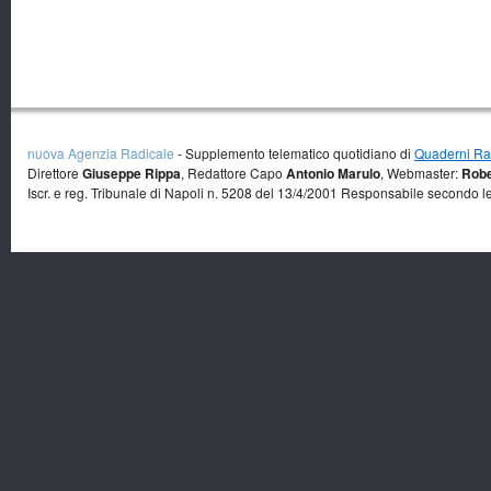
nuova Agenzia Radicale
- Supplemento telematico quotidiano di
Quaderni Rad
Direttore
Giuseppe Rippa
, Redattore Capo
Antonio Marulo
, Webmaster:
Robe
Iscr. e reg. Tribunale di Napoli n. 5208 del 13/4/2001 Responsabile secondo l