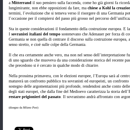
a
Mitterrand
il suo pensiero sulla faccenda, come ho già giorni fa ricorda
lungimirante, non ebbe opposizioni da fare, ma
chiese a Kohl la creazi
termini, l’evoluzione che si temeva verso il risorgere di una Germania p
l’occasione per il compiersi del passo più grosso nel percorso dell’unific
Sta in queste considerazioni il fondamento della costruzione europea. E la g
I
sovranisti italiani del tempo
sostenevano che Adenauer per forza di cose
Germania se non quella di centrare il discorso sulla costruzione europea, a
senso stretto, e cioè sulle colpe della Germania.
Il che era certamente anche vero, ma non nel senso dell’interpretazione fur
di uno sguardo che muoveva da una considerazione storica del recente pass
che precedono si è cercato in qualche modo di chiarire.
Nella prossima primavera, con le elezioni europee, l’Europa sarà al centro 
maturerà un confronto pubblico tra sovranisti ed europeisti, un confronto 
sostegno delle argomentazioni più profonde, rendendosi anche conto dell
degli stati europei, che dalla fine del Medioevo caratterizza la storia del
restare prigionieri del passato
. Il sovranismo andrà affrontato con argo
(disegno da
Milano Post
)