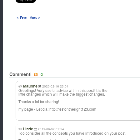
< Prec
Succ >
Commenti
#9
Maurine
2020-02-16 23:04
Greetings! Very useful advice within this post! It is the
little changes which will make the biggest changes.
Thanks a lot for sharing!
my page - Leticia: http://testontheright123.com
#8
Lizzie
2019-06-07 07:54
I do consider all the concepts you have introduced on your post.