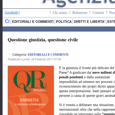
Condividi
|
Chi siamo
Redazione
Contatti
Nuo
EDITORIALI E COMMENTI
POLITICA
DIRITTI E LIBERTA'
EST
Questione giustizia, questione civile
Categoria:
EDITORIALI E COMMENTI
Pubblicato Lunedì, 06 Febbraio 2017 07:59
È la giustizia il fronte più delicato del
Paese? A giudicare dai
nove milioni d
penali pendenti
e dalla sostanziale
impossibilità ad ottenere nei processi ci
riconoscimento dei propri diritti appa
questa interpretazione, basti pensare all
persone a causa di queste gravi anomal
Si è venuta a delineare una situazione,
internazionali oltre che nella rappres
rinviabile un intervento sulla
“questio