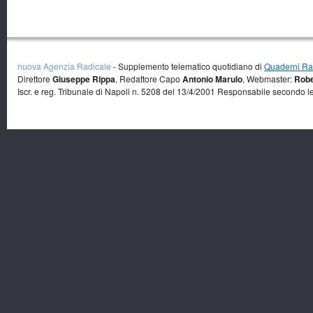
nuova Agenzia Radicale
- Supplemento telematico quotidiano di
Quaderni Rad
Direttore
Giuseppe Rippa
, Redattore Capo
Antonio Marulo
, Webmaster:
Robe
Iscr. e reg. Tribunale di Napoli n. 5208 del 13/4/2001 Responsabile secondo l