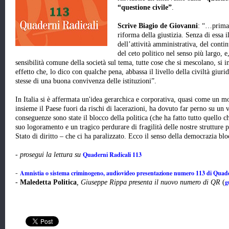
“questione civile”
.
Scrive Biagio de Giovanni
: “…prima 
riforma della giustizia. Senza di essa i
dell’attività amministrativa, del conti
del ceto politico nel senso più largo, 
sensibilità comune della società sul tema, tutte cose che si mescolano, si 
effetto che, lo dico con qualche pena, abbassa il livello della civiltà giuri
stesse di una buona convivenza delle istituzioni”.
In Italia si è affermata un'idea gerarchica e corporativa, quasi come un m
insieme il Paese fuori da rischi di lacerazioni, ha dovuto far perno su un 
conseguenze sono state il blocco della politica (che ha fatto tutto quello c
suo logoramento e un tragico perdurare di fragilità delle nostre strutture p
Stato di diritto – che ci ha paralizzato. Ecco il senso della democrazia bloc
Quaderni Radicali 113
-
prosegui la lettura su
Amnistia o sistema criminogeno, audiovideo presentazione numero 113 di Quade
-
g
-
Maledetta Politica
, Giuseppe Rippa presenta il nuovo numero di QR
(