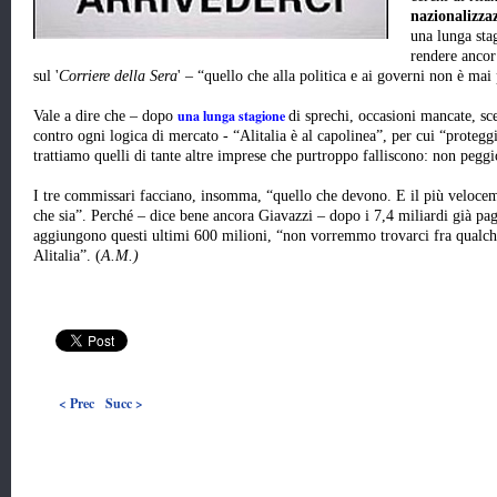
nazionalizza
una lunga sta
rendere ancor
sul '
Corriere della Sera
' – “quello che alla politica e ai governi non è mai
una lunga stagione
Vale a dire che – dopo
di sprechi, occasioni mancate, scel
contro ogni logica di mercato - “Alitalia è al capolinea”, per cui “proteg
trattiamo quelli di tante altre imprese che purtroppo falliscono: non pe
I tre commissari facciano, insomma, “quello che devono. E il più velocem
che sia”. Perché – dice bene ancora Giavazzi – dopo i 7,4 miliardi già paga
aggiungono questi ultimi 600 milioni, “non vorremmo trovarci fra qualch
Alitalia”. (
A.M.)
< Prec
Succ >