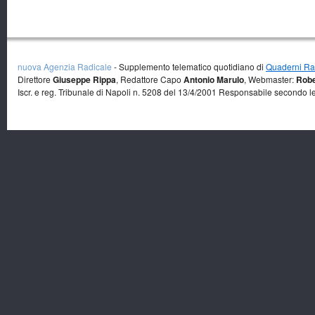
nuova Agenzia Radicale
- Supplemento telematico quotidiano di
Quaderni Rad
Direttore
Giuseppe Rippa
, Redattore Capo
Antonio Marulo
, Webmaster:
Robe
Iscr. e reg. Tribunale di Napoli n. 5208 del 13/4/2001 Responsabile secondo l