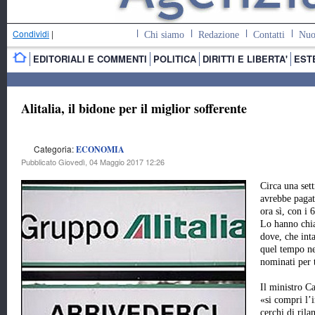
Condividi
|
Chi siamo
Redazione
Contatti
Nuo
EDITORIALI E COMMENTI
POLITICA
DIRITTI E LIBERTA'
EST
Alitalia, il bidone per il miglior sofferente
Categoria:
ECONOMIA
Pubblicato Giovedì, 04 Maggio 2017 12:26
Circa una sett
avrebbe pagat
ora sì, con i 
Lo hanno chi
dove, che int
quel tempo ne
nominati per 
Il ministro C
«si compri l’i
cerchi di rila