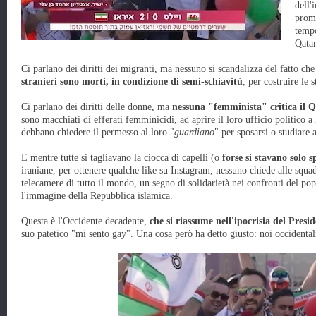
dell'
promo
tempo
Qatar
Ci parlano dei diritti dei migranti, ma nessuno si scandalizza del fatto che
stranieri sono morti, in condizione di semi-schiavitù
, per costruire le
Ci parlano dei diritti delle donne, ma
nessuna "femminista" critica il 
sono macchiati di efferati femminicidi, ad aprire il loro ufficio politico a
debbano chiedere il permesso al loro "
guardiano
" per sposarsi o studiare a
E mentre tutte si tagliavano la ciocca di capelli (o
forse si stavano solo
iraniane, per ottenere qualche like su Instagram, nessuno chiede alle squad
telecamere di tutto il mondo, un segno di solidarietà nei confronti del po
l'immagine della Repubblica islamica.
Questa è l'Occidente decadente,
che si riassume nell'ipocrisia del Presi
suo patetico "mi sento gay". Una cosa però ha detto giusto: noi occidenta