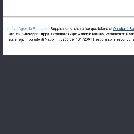
nuova Agenzia Radicale
- Supplemento telematico quotidiano di
Quaderni Rad
Direttore
Giuseppe Rippa
, Redattore Capo
Antonio Marulo
, Webmaster:
Robe
Iscr. e reg. Tribunale di Napoli n. 5208 del 13/4/2001 Responsabile secondo l