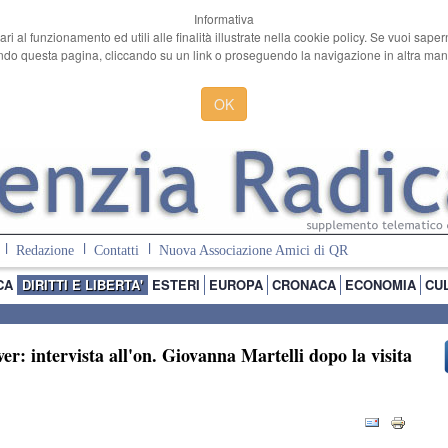
Informativa
ari al funzionamento ed utili alle finalità illustrate nella cookie policy. Se vuoi sape
o questa pagina, cliccando su un link o proseguendo la navigazione in altra manie
OK
Redazione
Contatti
Nuova Associazione Amici di QR
CA
DIRITTI E LIBERTA'
ESTERI
EUROPA
CRONACA
ECONOMIA
CU
r: intervista all'on. Giovanna Martelli dopo la visita