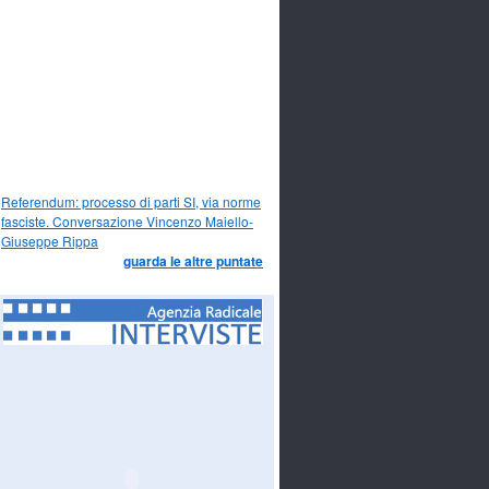
Referendum: processo di parti SI, via norme
fasciste. Conversazione Vincenzo Maiello-
Giuseppe Rippa
guarda le altre puntate