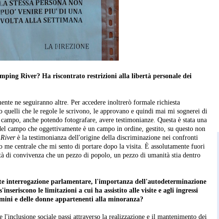
amping River? Ha riscontrato restrizioni alla libertà personale dei
mente ne seguiranno altre. Per accedere inoltrerò formale richiesta
o quelli che le regole le scrivono, le approvano e quindi mai mi sognerei di
al campo, anche potendo fotografare, avere testimonianze. Questa è stata una
e del campo che oggettivamente è un campo in ordine, gestito, su questo non
River
è la testimonianza dell'origine della discriminazione nei confronti
 me centrale che mi sento di portare dopo la visita. È assolutamente fuori
tà di convivenza che un pezzo di popolo, un pezzo di umanità stia dentro
nte interrogazione parlamentare, l'importanza dell'autodeterminazione
nseriscono le limitazioni a cui ha assistito alle visite e agli ingressi
omini e delle donne appartenenti alla minoranza?
'inclusione sociale passi attraverso la realizzazione e il mantenimento dei