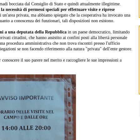
adi bocciata dal Consiglio di Stato e quindi attualmente illegittime.
a necessità di permessi speciali per effettuare visite e riprese
a di un'area privata, ma abbiamo spiegato che la cooperativa ha invocato una
uanto a conoscenza dei funzionari, tali disposizioni non esistono.
ioni a una deputata della Repubblica
in un paese democratico, limitando
privati cittadini, che hanno assistito ai confini posti alla libertà personale
i una procedura amministrativa che non trova riscontri presso l'ufficio
egazioni se non facendo riferimento alla natura "privata" dell'ente gestore.
r conoscere il suo parere nel merito e raccogliere le sue impressioni a