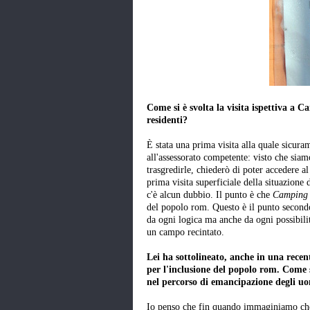
Come si è svolta la visita ispettiva a C
residenti?
È stata una prima visita alla quale sicura
all'assessorato competente: visto che siam
trasgredirle, chiederò di poter accedere 
prima visita superficiale della situazion
c'è alcun dubbio. Il punto è che
Camping 
del popolo rom. Questo è il punto secondo
da ogni logica ma anche da ogni possibili
un campo recintato.
Lei ha sottolineato, anche in una rece
per l'inclusione del popolo rom. Come s'i
nel percorso di emancipazione degli u
Io penso che fin quando immaginiamo che l