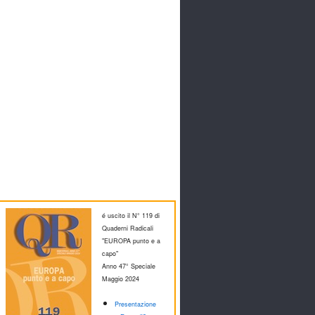
é uscito il N° 119 di
Quaderni Radicali
"EUROPA punto e a
capo"
Anno 47° Speciale
M
aggio 2024
Presentazione