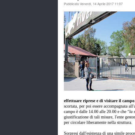
Pubblicato Venerdì, 14 Aprile 2017 11:07
effettuare riprese e di visitare il campo
scortata, per poi essere accompagnata all'us
campo è dalle 14.00 alle 20.00 e che “
la 
giustificazione di tali misure, l'ente gestor
per circolare liberamente nella struttura.
Sorpresi dall'esistenza di una simile proc