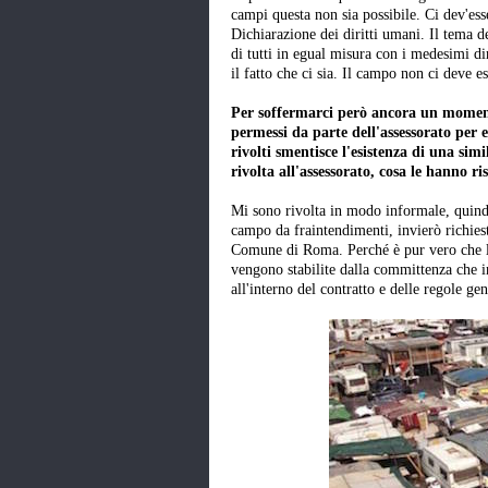
campi questa non sia possibile. Ci dev'ess
Dichiarazione dei diritti umani. Il tema de
di tutti in egual misura con i medesimi dir
il fatto che ci sia. Il campo non ci deve es
Per soffermarci però ancora un momento
permessi da parte dell'assessorato per 
rivolti smentisce l'esistenza di una si
rivolta all'assessorato, cosa le hanno ri
Mi sono rivolta in modo informale, quindi
campo da fraintendimenti, invierò richiesta
Comune di Roma. Perché è pur vero che l'a
vengono stabilite dalla committenza che 
all'interno del contratto e delle regole g