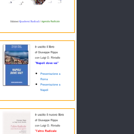
è uscito il libro
di
Giuseppe Rippa
con
Luigi O. Rintallo
"Napoli dove vai"
Presentazione a
Roma
Presentazione a
Napoli
è uscito il nuovo libro
di
Giuseppe Rippa
con
Luigi O. Rintallo
"l'altro Radicale