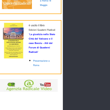
a Roma l'8
Maggio
è uscito il libro
Edizioni Quaderni Radicali
‘La giustizia nello Stato
Città del Vaticano e il
caso Becciu - Atti del
Forum di Quaderni
Radicali’
Presentazione a
Roma