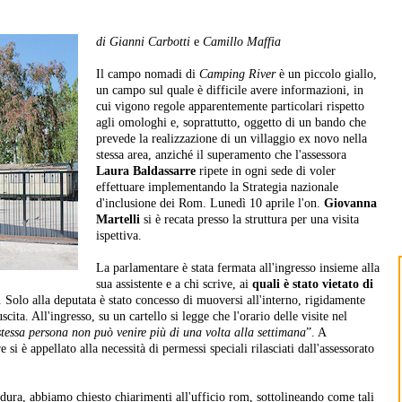
di Gianni Carbotti
e
Camillo Maffia
Il campo nomadi di
Camping River
è un piccolo giallo,
un campo sul quale è difficile avere informazioni, in
cui vigono regole apparentemente particolari rispetto
agli omologhi e, soprattutto, oggetto di un bando che
prevede la realizzazione di un villaggio ex novo nella
stessa area, anziché il superamento che l'assessora
Laura Baldassarre
ripete in ogni sede di voler
effettuare implementando la Strategia nazionale
d'inclusione dei Rom. Lunedì 10 aprile l'on.
Giovanna
Martelli
si è recata presso la struttura per una visita
ispettiva.
La parlamentare è stata fermata all'ingresso insieme alla
sua assistente e a chi scrive, ai
quali è stato vietato di
. Solo alla deputata è stato concesso di muoversi all'interno, rigidamente
cita. All'ingresso, su un cartello si legge che l'orario delle visite nel
stessa persona non può venire più di una volta alla settimana
”. A
e si è appellato alla necessità di permessi speciali rilasciati dall'assessorato
edura, abbiamo chiesto chiarimenti all'ufficio rom, sottolineando come tali