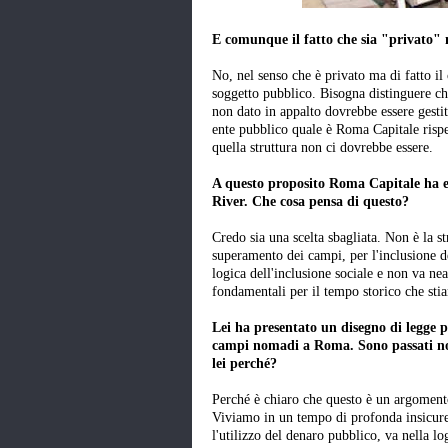
E comunque il fatto che sia "privato" no
No, nel senso che è privato ma di fatto il
soggetto pubblico. Bisogna distinguere chi
non dato in appalto dovrebbe essere gesti
ente pubblico quale è Roma Capitale rispet
quella struttura non ci dovrebbe essere.
A questo proposito Roma Capitale ha 
River. Che cosa pensa di questo?
Credo sia una scelta sbagliata. Non è la st
superamento dei campi, per l'inclusione d
logica dell'inclusione sociale e non va ne
fondamentali per il tempo storico che st
Lei ha presentato un disegno di legge p
campi nomadi a Roma. Sono passati nove
lei perché?
Perché è chiaro che questo è un argomento 
Viviamo in un tempo di profonda insicurez
l'utilizzo del denaro pubblico, va nella l