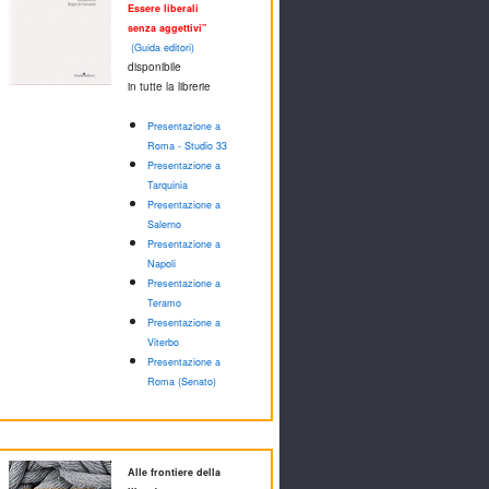
Essere liberali
senza aggettivi"
(Guida editori)
disponibile
in tutte la librerie
Presentazione a
Roma - Studio 33
Presentazione a
Tarquinia
Presentazione a
Salerno
Presentazione a
Napoli
Presentazione a
Teramo
Presentazione a
Viterbo
Presentazione a
Roma (Senato)
Alle frontiere della