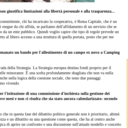
n giustifica limitazioni alla libertà personale e alla trasparenza...
 committente, chi ha incaricato la cooperativa, è Roma Capitale, che è un
 esegue da chi affida, se parliamo dell'affidamento di un servizio che se
to da un ente pubblico. Quindi voglio capire che tipo di regole prevede un
to al libero accesso a una struttura di quella portata, posto che per me
emanato un bando per l'allestimento di un campo ex novo a Camping
rada della Strategia. La Strategia europea destina fondi proprio per il
elle minoranze. È una scelta profondamente sbagliata che non va nella
anche nella logica della coesione sociale, che sono due passaggi
iamo vivendo.
er l'istituzione di una commissione d'inchiesta sulla gestione dei
 mesi e non ci risulta che sia stato ancora calendarizzato: secondo
che in questa fase del dibattito politico generale non è prioritario, ahimè.
za e un dibattito su una questione come questa, che ha al centro anche
ogica di aprire un confronto e una discussione sull'attuale modello e concetto