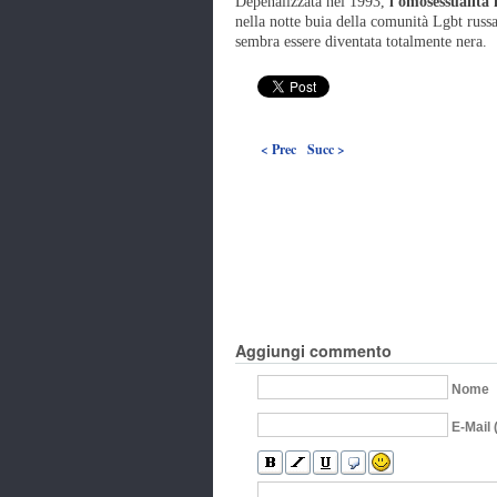
Depenalizzata nel 1993,
l'omosessualità 
nella notte buia della comunità Lgbt russa,
sembra essere diventata totalmente nera.
< Prec
Succ >
Aggiungi commento
Nome
E-Mail 