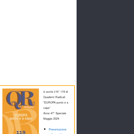
é uscito il N° 119 di
Quaderni Radicali
"EUROPA punto e a
capo"
Anno 47° Speciale
M
aggio 2024
Presentazione