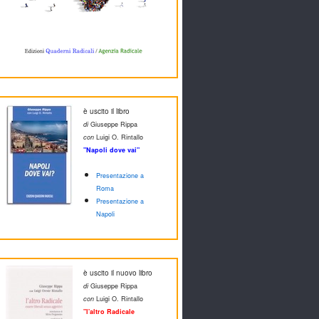
è uscito il libro
di
Giuseppe Rippa
con
Luigi O. Rintallo
"Napoli dove vai"
Presentazione a
Roma
Presentazione a
Napoli
è uscito il nuovo libro
di
Giuseppe Rippa
con
Luigi O. Rintallo
"l'altro Radicale