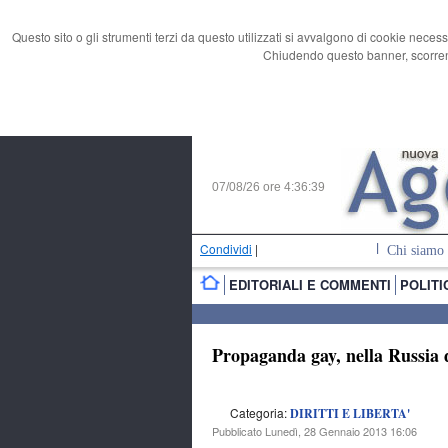
Questo sito o gli strumenti terzi da questo utilizzati si avvalgono di cookie necess
Chiudendo questo banner, scorrend
07/08/26 ore
4:36:40
Condividi
|
Chi siamo
EDITORIALI E COMMENTI
POLITI
Propaganda gay, nella Russia d
Categoria:
DIRITTI E LIBERTA'
Pubblicato Lunedì, 28 Gennaio 2013 16:06