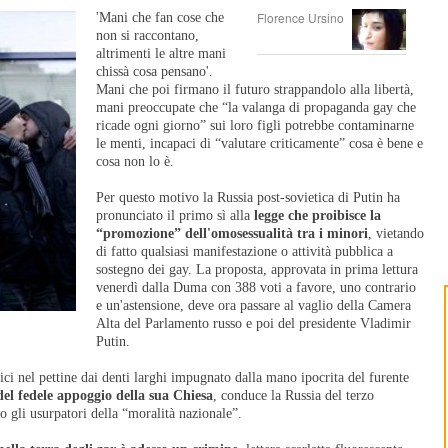
Florence Ursino
'Mani che fan cose che
non si raccontano,
altrimenti le altre mani
chissà cosa pensano'.
Mani che poi firmano il futuro strappandolo alla libertà,
mani preoccupate che “la valanga di propaganda gay che
ricade ogni giorno” sui loro figli potrebbe contaminarne
le menti, incapaci di “valutare criticamente” cosa è bene e
cosa non lo è.
Per questo motivo la Russia post-sovietica di Putin ha
pronunciato il primo sì alla
legge che proibisce la
“promozione” dell'omosessualità tra i minori
, vietando
di fatto qualsiasi manifestazione o attività pubblica a
sostegno dei gay. La proposta, approvata in prima lettura
venerdì dalla Duma con 388 voti a favore, uno contrario
e un'astensione, deve ora passare al vaglio della Camera
Alta del Parlamento russo e poi del presidente Vladimir
Putin.
tici nel pettine dai denti larghi impugnato dalla mano ipocrita del furente
del fedele appoggio della sua Chiesa
, conduce la Russia del terzo
o gli usurpatori della “moralità nazionale”.