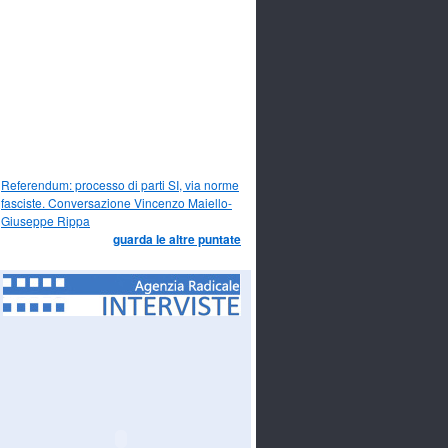
Referendum: processo di parti SI, via norme
fasciste. Conversazione Vincenzo Maiello-
Giuseppe Rippa
guarda le altre puntate