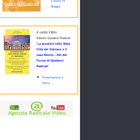
a Roma l'8
Maggio
è uscito il libro
Edizioni Quaderni Radicali
‘La giustizia nello Stato
Città del Vaticano e il
caso Becciu - Atti del
Forum di Quaderni
Radicali’
Presentazione a
Roma