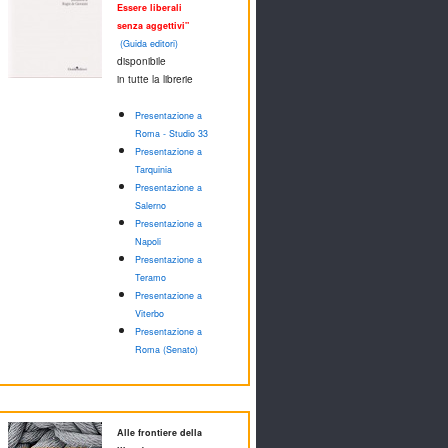
Essere liberali
senza aggettivi"
(Guida editori)
disponibile
in tutte la librerie
Presentazione a
Roma - Studio 33
Presentazione a
Tarquinia
Presentazione a
Salerno
Presentazione a
Napoli
Presentazione a
Teramo
Presentazione a
Viterbo
Presentazione a
Roma (Senato)
Alle frontiere della