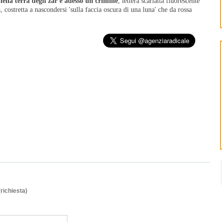
nella terra degli zar è adesso un crimine
, lettera scarlatta fluorescente
 costretta a nascondersi 'sulla faccia oscura di una luna' che da rossa
(richiesta)