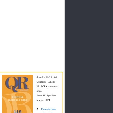
é uscito il N° 119 di
Quaderni Radicali
"EUROPA punto e a
capo"
Anno 47° Speciale
M
aggio 2024
Presentazione