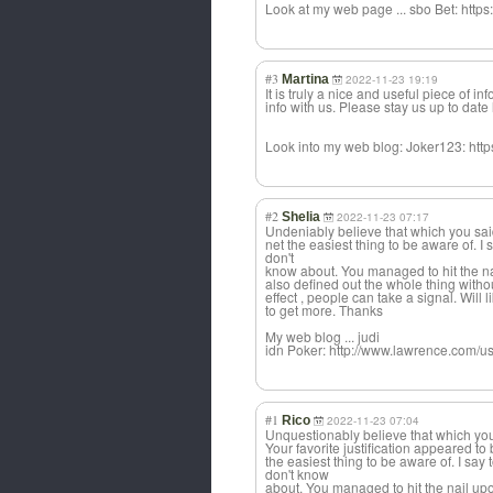
Look at my web page ... sbo Bet: htt
#3
Martina
2022-11-23 19:19
It is truly a nice and useful piece of in
info with us. Please stay us up to date 
Look into my web blog: Joker123: htt
#2
Shelia
2022-11-23 07:17
Undeniably believe that which you sai
net the easiest thing to be aware of. I 
don't
know about. You managed to hit the na
also defined out the whole thing witho
effect , people can take a signal. Will 
to get more. Thanks
My web blog ... judi
idn Poker: http://www.lawrence.com/us
#1
Rico
2022-11-23 07:04
Unquestionably believe that which you
Your favorite justification appeared to
the easiest thing to be aware of. I say
don't know
about. You managed to hit the nail up