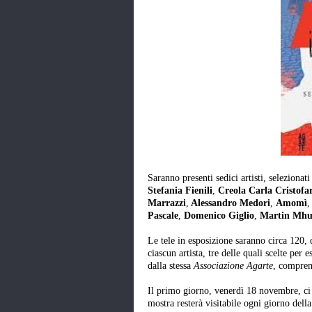
Saranno presenti sedici artisti, seleziona
Stefania Fienili
,
Creola Carla Cristofar
Marrazzi
,
Alessandro Medori
,
Amomì
,
Pascale
,
Domenico Giglio
,
Martin Mh
Le tele in esposizione saranno circa 120, di
ciascun artista, tre delle quali scelte per e
dalla stessa
Associazione Agarte
, comprens
Il primo giorno, venerdì 18 novembre, ci s
mostra resterà visitabile ogni giorno dell