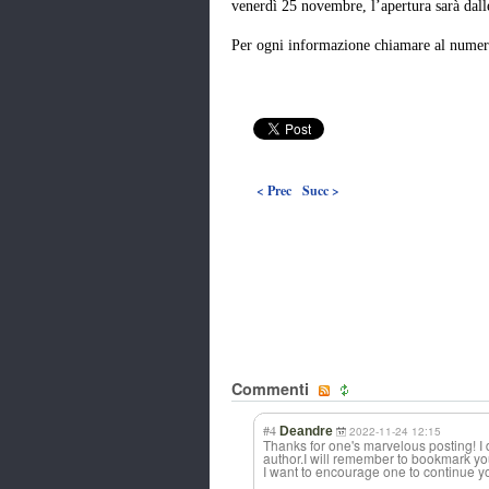
venerdì 25 novembre, l’apertura sarà dall
Per ogni informazione chiamare al numer
< Prec
Succ >
Commenti
#4
Deandre
2022-11-24 12:15
Thanks for one's marvelous posting! I d
author.I will remember to bookmark yo
I want to encourage one to continue yo