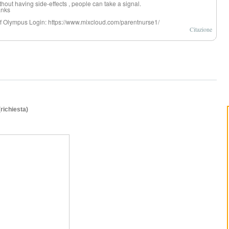
hout having side-effects , people can take a signal.
anks
Of Olympus Login: https://www.mixcloud.com/parentnurse1/
Citazione
(richiesta)