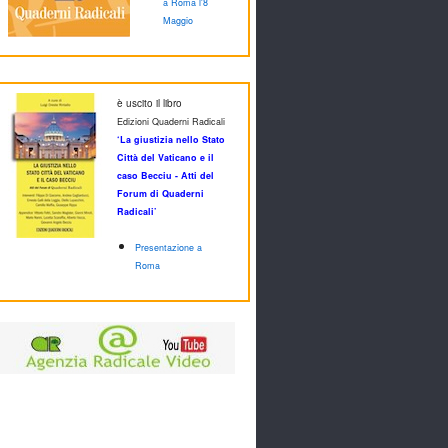
a Roma l'8
Maggio
è uscito il libro
Edizioni Quaderni Radicali
‘La giustizia nello Stato
Città del Vaticano e il
caso Becciu - Atti del
Forum di Quaderni
Radicali’
Presentazione a
Roma