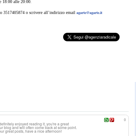
e 18:00 alle 20:00.
agarte@agarte.it
o 3517405874 o scrivere all’indirizzo email
0
efinitely enjoyed reading it, you're a great
ur blog and will often come back at some point.
ur great posts, have a nice afternoon!