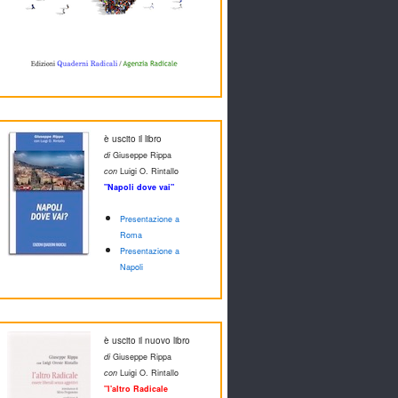
è uscito il libro
di
Giuseppe Rippa
con
Luigi O. Rintallo
"Napoli dove vai"
Presentazione a
Roma
Presentazione a
Napoli
è uscito il nuovo libro
di
Giuseppe Rippa
con
Luigi O. Rintallo
"l'altro Radicale