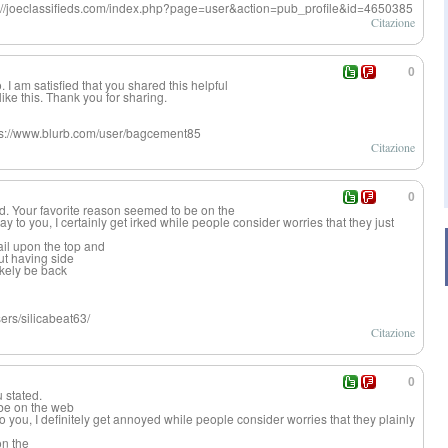
ps://joeclassifieds.com/index.php?page=user&action=pub_profile&id=4650385
Citazione
0
fo. I am satisfied that you shared this helpful
like this. Thank you for sharing.
ps://www.blurb.com/user/bagcement85
Citazione
0
d. Your favorite reason seemed to be on the
say to you, I certainly get irked while people consider worries that they just
il upon the top and
ut having side
likely be back
ers/silicabeat63/
Citazione
0
 stated.
 be on the web
 to you, I definitely get annoyed while people consider worries that they plainly
on the