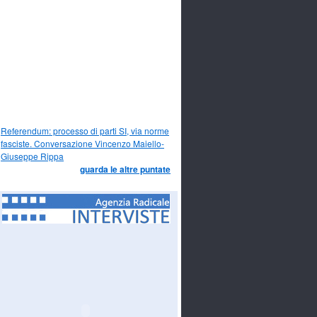
Referendum: processo di parti SI, via norme
fasciste. Conversazione Vincenzo Maiello-
Giuseppe Rippa
guarda le altre puntate