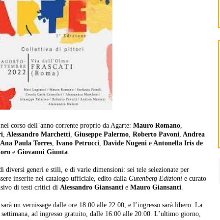
ti nel corso dell’anno corrente proprio da Agarte:
Mauro Romano
,
i
,
Alessandro Marchetti
,
Giuseppe Palermo
,
Roberto Pavoni
,
Andrea
Ana Paula Torres
,
Ivano Petrucci
,
Davide Nugeni
e
Antonella Iris de
uoro
e
Giovanni Giunta
.
 diversi generi e stili, e di varie dimensioni: sei tele selezionate per
ssere inserite nel catalogo ufficiale, edito dalla
Gutenberg Edizioni
e curato
ivo di testi critici di
Alessandro Giansanti
e
Mauro Giansanti
.
arà un vernissage dalle ore 18:00 alle 22:00, e l’ingresso sarà libero. La
a settimana, ad ingresso gratuito, dalle 16:00 alle 20:00. L’ultimo giorno,