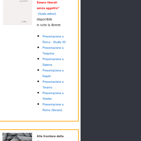
Essere liberali
senza aggettivi"
(Guida editori)
disponibile
in tutte la librerie
Presentazione a
Roma - Studio 33
Presentazione a
Tarquinia
Presentazione a
Salerno
Presentazione a
Napoli
Presentazione a
Teramo
Presentazione a
Viterbo
Presentazione a
Roma (Senato)
Alle frontiere della