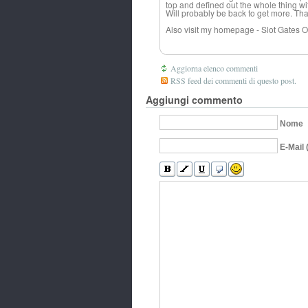
top and defined out the whole thing wit
Will probably be back to get more. Th
Also visit my homepage - Slot Gates 
Aggiorna elenco commenti
RSS feed dei commenti di questo post.
Aggiungi commento
Nome
E-Mail 