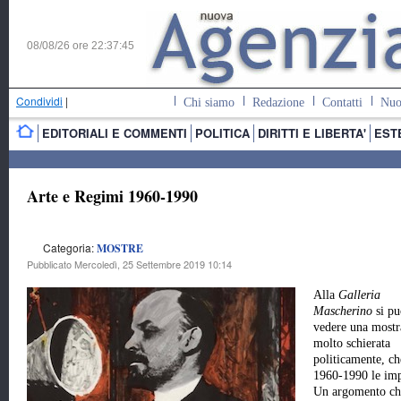
08/08/26 ore
22:37:46
Condividi
|
Chi siamo
Redazione
Contatti
Nuo
EDITORIALI E COMMENTI
POLITICA
DIRITTI E LIBERTA'
EST
Arte e Regimi 1960-1990
Categoria:
MOSTRE
Pubblicato Mercoledì, 25 Settembre 2019 10:14
Alla
Galleria
Mascherino
si p
vedere una mostr
molto schierata
politicamente, ch
1960-1990 le impl
Un argomento che