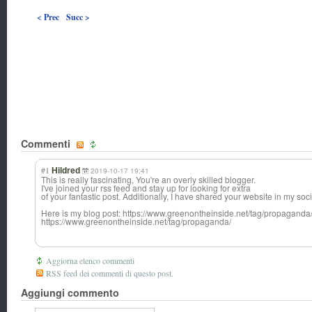
< Prec
Succ >
Commenti
#1
Hildred
2019-10-17 19:41
This is really fascinating, You're an overly skilled blogger.
I've joined your rss feed and stay up for looking for extra
of your fantastic post. Additionally, I have shared your website in my soc
Here is my blog post: https://www.greenontheinside.net/tag/propaganda/
https://www.greenontheinside.net/tag/propaganda/
Aggiorna elenco commenti
RSS feed dei commenti di questo post.
Aggiungi commento