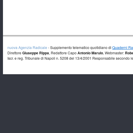
nuova Agenzia Radicale
- Supplemento telematico quotidiano di
Quaderni Rad
Direttore
Giuseppe Rippa
, Redattore Capo
Antonio Marulo
, Webmaster:
Robe
Iscr. e reg. Tribunale di Napoli n. 5208 del 13/4/2001 Responsabile secondo l