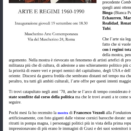
precedente
Comba
quegli anni otten
Binga
(Bianca Pu
Echaurren
,
Mar
Realidad
,
Rena
Tubi
.
Che l’arte sia leg
fatto che si vuole
con i regimi tot
della mostra, pens
argomento. Nella mostra è rievocato un fenomeno di artisti artefici di prop
militanza più che di cultura, di adesione a uno schieramento politico più ch
la priorità di essere veri e propri nemici del capitalismo, degli USA e del
oriente. Discorsi da guerra fredda che sembrano distanti nel tempo ma che 
peraltro, tra tutti gli ambiti culturali, l’arte offre per questi intenti magg
Ti trovi catapultato negli anni ’70, anche se l’arco di tempo considerato 
state sconfitte dal corso della politica
ma che le trovi avanti a te come s
seguire.
mostra
Pochi mesi fa ho recensito la
di
Francesco Vezzoli
alla
Fondazione
artificiosamente, con foto giganti dalle vistose cornici barocche dorate: un
ritratti in pompa magna, i personaggi politici più in vista della prima repu
impressionavano di più erano le immagini di Craxi e dei suoi sostenitori i