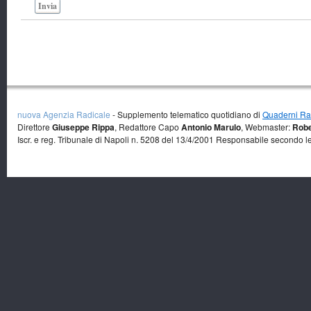
Invia
nuova Agenzia Radicale
- Supplemento telematico quotidiano di
Quaderni Rad
Direttore
Giuseppe Rippa
, Redattore Capo
Antonio Marulo
, Webmaster:
Robe
Iscr. e reg. Tribunale di Napoli n. 5208 del 13/4/2001 Responsabile secondo l