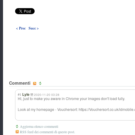
< Prec
Succ >
Commenti
#1
Lyle
2020-11-20 03:28
Hi, just to make you aware in Chrome your images don't load fully.
Look at my homepage - Vouchersort: https://Vouchersort.co.uk/idmobile.
Aggiorna elenco commenti
RSS feed dei commenti di questo post.