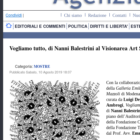
Condividi
|
Chi siamo
Redazione
Contatti
Nuo
EDITORIALI E COMMENTI
POLITICA
DIRITTI E LIBERTA'
EST
Vogliamo tutto, di Nanni Balestrini al Visionarea Art
Categoria:
MOSTRE
Pubblicato Sabato, 10 Agosto 2019 18:07
Con la collaborazi
della
Galleria Emi
Mazzoli
di Modena
curata da
Luigi De
Ambrogi
,
Vogliam
di
Nanni Balestrin
piano dell’Auditor
della Fondazione C
della Fondazione Te
dal Prof. Avv.
Emm