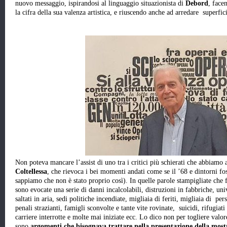
nuovo messaggio, ispirandosi al linguaggio situazionista di
Debord
, face
la cifra della sua valenza artistica, e riuscendo anche ad arredare superfi
Non poteva mancare l’assist di uno tra i critici più schierati che abbiamo 
Coltellessa
, che rievoca i bei momenti andati come se il ’68 e dintorni fo
sappiamo che non è stato proprio così). In quelle parole stampigliate che 
sono evocate una serie di danni incalcolabili, distruzioni in fabbriche, un
saltati in aria, sedi politiche incendiate, migliaia di feriti, migliaia di pe
penali strazianti, famigli sconvolte e tante vite rovinate, suicidi, rifugiat
carriere interrotte e molte mai iniziate ecc. Lo dico non per togliere valo
sono
argomenti che bisognava trattare nella presentazione della most