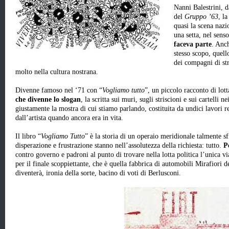
Nanni Balestrini, 
del
Gruppo ’63
, l
quasi la scena naz
una setta, nel sens
faceva parte
. Anch
stesso scopo, quell
dei compagni di st
molto nella cultura nostrana.
Divenne famoso nel ‘71 con “
Vogliamo tutto
”, un piccolo racconto di lott
che divenne lo slogan
, la scritta sui muri, sugli striscioni e sui cartelli 
giustamente la mostra di cui stiamo parlando, costituita da undici lavori rea
dall’artista quando ancora era in vita.
Il libro “
Vogliamo Tutto
” è la storia di un operaio meridionale talmente sfi
disperazione e frustrazione stanno nell’assolutezza della richiesta: tutto.
P
contro governo e padroni al punto di trovare nella lotta politica l’unica v
per il finale scoppiettante, che è quella fabbrica di automobili Mirafiori d
diventerà, ironia della sorte, bacino di voti di Berlusconi.