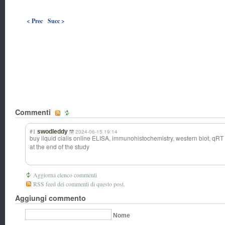
< Prec
Succ >
Commenti
#1
swodleddy
2024-06-15 19:14
buy liquid cialis online ELISA, immunohistochem
istry, western blot, q
at the end of the study
Aggiorna elenco commenti
RSS feed dei commenti di questo post.
Aggiungi commento
Nome