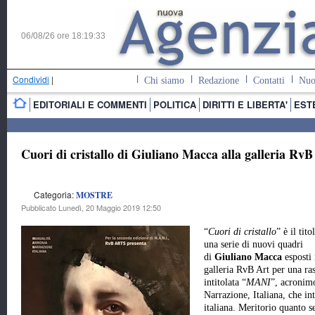
06/08/26 ore
18:19:34
Condividi
|
Chi siamo
Redazione
Contatti
Nuo
EDITORIALI E COMMENTI
POLITICA
DIRITTI E LIBERTA'
EST
Cuori di cristallo di Giuliano Macca alla galleria Rv
Categoria:
MOSTRE
Pubblicato Lunedì, 20 Maggio 2019 12:50
“
Cuori di cristallo
” è il tito
una serie di nuovi quadri
di
Giuliano Macca
esposti 
galleria RvB Art per una ra
intitolata “
MAN
I
”, acronim
Narrazione, Italiana, che in
italiana. Meritorio quanto s