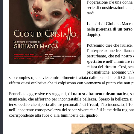
l’operazione c’è una donna i
serie di considerazioni che 
tardi.
I quadri di Giuliano Macca 
nella
presenza di un terzo
doppio).
Potremmo dire che fruisce,
l’interpretazione freudiana 
perturbante, che nel nostro 
spettatore
nell’ammirare i 
chiara del ritratto. Così, se
psicanalitiche, abbiamo un’
suo complesso, che viene mirabilmente trattata dalle pennellate di Giulia
effetto quasi esplosive che ti colpiscono con veemenza al punto che non pu
Pennellate aggressive e struggenti,
di natura altamente drammatica
, s
maniacale, che affiorano per incontestabile bellezza. Spesso la bellezza si
terzo occhio che riporta alle tre personalità di
Freud
, l’Io inconscio, l’Io
nell’ apparente consapevolezza del saper vivere che è il lume della ragione,
corrispondente alla luce o alla luminosità del quadro.