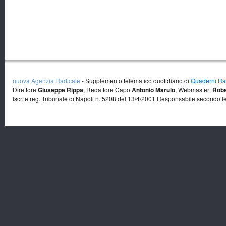
nuova Agenzia Radicale
- Supplemento telematico quotidiano di
Quaderni Rad
Direttore
Giuseppe Rippa
, Redattore Capo
Antonio Marulo
, Webmaster:
Robe
Iscr. e reg. Tribunale di Napoli n. 5208 del 13/4/2001 Responsabile secondo l