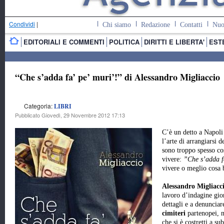
Condividi
|
Chi siamo
Redazione
Contatti
Nuo
EDITORIALI E COMMENTI
POLITICA
DIRITTI E LIBERTA'
EST
“Che s’adda fa’ pe’ muri’!” di Alessandro Migliaccio
Categoria:
LIBRI
Pubblicato Giovedì, 29 Novembre 2012 17:13
C’è un detto a Napoli
l’arte di arrangiarsi d
sono troppo spesso cos
vivere:
”Che s’adda f
vivere o meglio cosa 
Alessandro Migliacc
lavoro d’indagine gio
dettagli e a denuncia
cimiteri
partenopei, n
che si è costretti a su