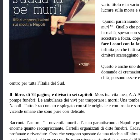
vario titolo e in va
lucrare sulla morte e s
Quindi parafrasando 
murì!”
. Quello che p
in realtà, spesso non
accettare a forza, dopo
fare i conti con la 
infinita perché tutti s
cimiteri scarseggiano.
Questo è anche uno de
domande di cremazion
città, possono essere
centro per tutta l’Italia del Sud.
Il libro, di 78 pagine, è diviso in sei capitoli
: Mors tua vita mea; A.A.A
pompe funebri; Le ambulanze dei vivi per trasportare i morti; Una tomba
Napoli. Tutto è raccontato e spiegato con stile originale e con ironia e sa
vicende umane che sono pure così delicate.
Racconta l’autore: “…novemila morti all’anno garantiscono a Napoli e prov
enorme quanto raccapricciante. Cartelli organizzati di ditte funebri. Cada
profanate e rivendute. Ossa che vengono spostate da una nicchia all’altra.
per i napoletani, alle prese con disoccupazione e criminalità, vivere è diff