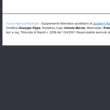
nuova Agenzia Radicale
- Supplemento telematico quotidiano di
Quaderni Rad
Direttore
Giuseppe Rippa
, Redattore Capo
Antonio Marulo
, Webmaster:
Robe
Iscr. e reg. Tribunale di Napoli n. 5208 del 13/4/2001 Responsabile secondo l