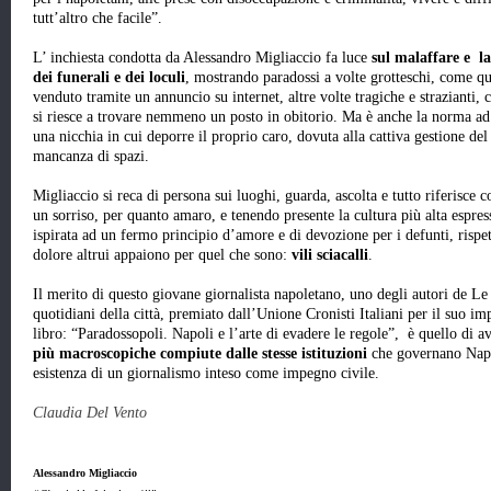
tutt’altro che facile”.
L’ inchiesta condotta da Alessandro Migliaccio fa luce
sul malaffare e l
dei funerali e dei loculi
, mostrando paradossi a volte grotteschi, come que
venduto tramite un annuncio su internet, altre volte tragiche e strazianti
si riesce a trovare nemmeno un posto in obitorio. Ma è anche la norma ad e
una nicchia in cui deporre il proprio caro, dovuta alla cattiva gestione del 
mancanza di spazi.
Migliaccio si reca di persona sui luoghi, guarda, ascolta e tutto riferisc
un sorriso, per quanto amaro, e tenendo presente la cultura più alta espres
ispirata ad un fermo principio d’amore e di devozione per i defunti, rispe
dolore altrui appaiono per quel che sono:
vili sciacalli
.
Il merito di questo giovane giornalista napoletano, uno degli autori de Le 
quotidiani della città, premiato dall’Unione Cronisti Italiani per il suo i
libro: “Paradossopoli. Napoli e l’arte di evadere le regole”, è quello di 
più macroscopiche compiute dalle stesse istituzioni
che governano Napo
esistenza di un giornalismo inteso come impegno civile.
Claudia Del Vento
.
Alessandro Migliaccio