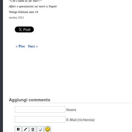
“Che s’adda fa’ pe’ muri’!”
Affari e speculazioni sui morti a Napoli
Vertigo Edizioni euro 14
ottobre 2012
< Prec
Succ >
Aggiungi commento
Nome
E-Mail (richiesta)