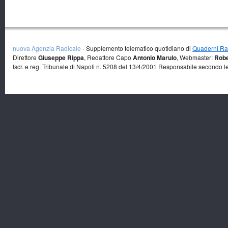
nuova Agenzia Radicale
- Supplemento telematico quotidiano di
Quaderni Rad
Direttore
Giuseppe Rippa
, Redattore Capo
Antonio Marulo
, Webmaster:
Robe
Iscr. e reg. Tribunale di Napoli n. 5208 del 13/4/2001 Responsabile secondo l