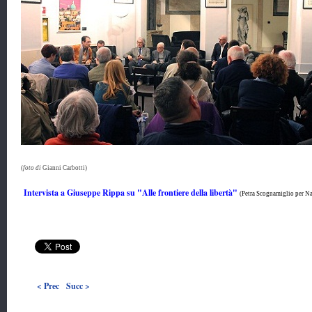
(
foto di
Gianni Carbotti)
Intervista a Giuseppe Rippa su "Alle frontiere della libertà"
(Petra Scognamiglio per N
< Prec
Succ >