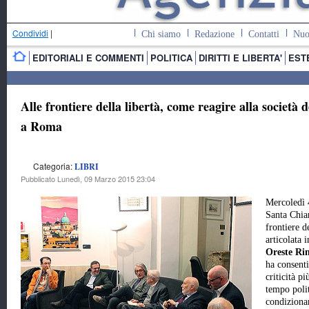
Condividi
|
Chi siamo
Redazione
Contatti
Nuo
EDITORIALI E COMMENTI
POLITICA
DIRITTI E LIBERTA'
EST
Alle frontiere della libertà, come reagire alla società
a Roma
Categoria:
LIBRI
Pubblicato Lunedì, 09 Marzo 2015 23:04
Mercoledì 
Santa Chiar
frontiere d
articolata 
Oreste Rin
ha consenti
criticità p
tempo polit
condiziona