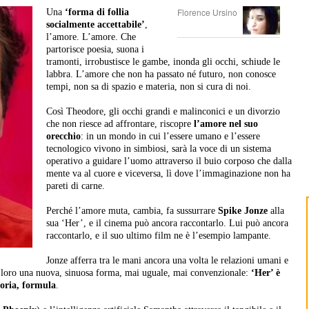
Florence Ursino
Una
‘forma di follia
socialmente accettabile’
,
l’amore. L’amore. Che
partorisce poesia, suona i
tramonti, irrobustisce le gambe, inonda gli occhi, schiude le
labbra. L’amore che non ha passato né futuro, non conosce
tempi, non sa di spazio e materia, non si cura di noi.
Così Theodore, gli occhi grandi e malinconici e un divorzio
che non riesce ad affrontare, riscopre
l’amore nel suo
orecchio
: in un mondo in cui l’essere umano e l’essere
tecnologico vivono in simbiosi, sarà la voce di un sistema
operativo a guidare l’uomo attraverso il buio corposo che dalla
mente va al cuore e viceversa, lì dove l’immaginazione non ha
pareti di carne.
Perché l’amore muta, cambia, fa sussurrare
Spike Jonze
alla
sua ‘Her’, e il cinema può ancora raccontarlo. Lui può ancora
raccontarlo, e il suo ultimo film ne è l’esempio lampante.
Jonze afferra tra le mani ancora una volta le relazioni umani e
 loro una nuova, sinuosa forma, mai uguale, mai convenzionale:
‘Her’ è
eoria, formula
.