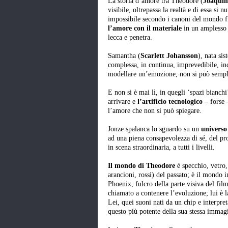
La storia d’amore tra Theodore (
Joaquin
visibile, oltrepassa la realtà e di essa si 
impossibile secondo i canoni del mondo 
l’amore con il materiale
in un amplesso e
lecca e penetra.
Samantha (
Scarlett Johansson
), nata si
complessa, in continua, imprevedibile, in
modellare un’emozione, non si può sempli
E non si è mai lì, in quegli ‘spazi bianch
arrivare e
l’artificio tecnologico
– forse 
l’amore che non si può spiegare.
Jonze spalanca lo sguardo su un
universo 
ad una piena consapevolezza di sé, del pr
in scena straordinaria, a tutti i livelli.
Il mondo di Theodore
è specchio, vetro, 
arancioni, rossi) del passato; è il mondo i
Phoenix, fulcro della parte visiva del film
chiamato a contenere l’evoluzione; lui è la
Lei, quei suoni nati da un chip e interpre
questo più potente della sua stessa immag