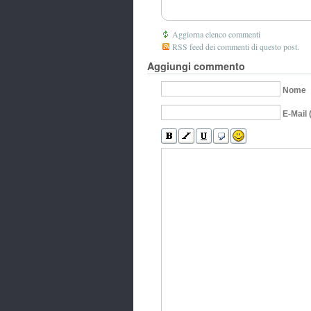
Aggiorna elenco commenti
RSS feed dei commenti di questo post.
Aggiungi commento
Nome
E-Mail 