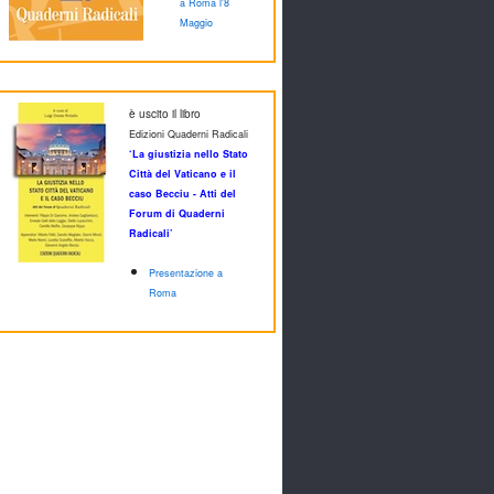
a Roma l'8
Maggio
è uscito il libro
Edizioni Quaderni Radicali
‘La giustizia nello Stato
Città del Vaticano e il
caso Becciu - Atti del
Forum di Quaderni
Radicali’
Presentazione a
Roma