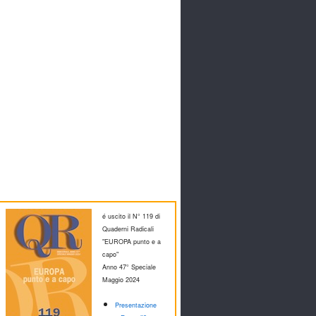
é uscito il N° 119 di
Quaderni Radicali
"EUROPA punto e a
capo"
Anno 47° Speciale
M
aggio 2024
Presentazione