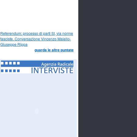
Referendum: processo di parti SI, via norme
fasciste. Conversazione Vincenzo Maiello-
Giuseppe Rippa
guarda le altre puntate