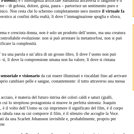
 Phoenix
) e l’intelligenza artificiale Samantha attraversa il tangibile e il
nutre – di gelosia, dolore, gioia, paura – partorisce un sentimento puro e
fisico. Non resta che lo schermo completamente nero mentre
il virtuale fa
rotico ai confini della realtà, lì dove l’immaginazione spoglia e sfiora,
stema e cresciuta donna, non è solo un prodotto dell’uomo, ma una creatura
controllabile evoluzione: non si può arrestare la metamorfosi, non si può
ficare la complessità.
i’ tra una parola e un’altra di un grosso libro, lì dove l’uomo non può
– sì, lì dove la comprensione umana non ha valore, lì dove si rintana
sensoriale e visionario
da cui essere illuminati e riscaldati fino ad arrivare
oprio cambiare pelle e sangue, costantemente: il tutto attraverso una messa
acciaio, è materia del futuro intrisa dei colori caldi e saturi (gialli,
n cui lo strepitoso protagonista si muove in perfetta sintonia: Joaquin
, è il volto dell’Uomo su cui imprimere il significato del film, è il corpo
 tabula rasa su cui comporre il film, è il silenzio che accoglie la Voce.
tati da una Scarlett Johansson invisibile e, probabilmente, proprio per
ine.