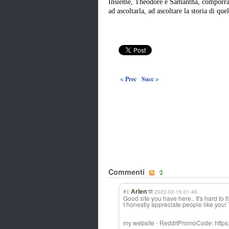
Insieme, Theodore e Samantha, compor
ad ascoltarla, ad ascoltare la storia di que
< Prec
Succ >
Commenti
#1
Arlen
2022-02-15 01:40
Good site you have here.. It's hard to 
I honestly appreciate people like you! 
my website - RedditPromoCode
: http