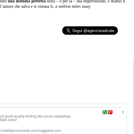
ranno
una melodia perfetta
nella – e per la – sua imperfezione, e stiamo lì
ll’amore che salva e si rintana lì,
a million miles away
.
0
find good quality writing like yours nowadays.
Take care!!
s://redditpromocode.com/ruggable.com