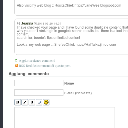
Also visit my web blog :: RositaChief: https://JaneWee.blogspot.com
#1
Jeanna
2018-03-26 14:37
I have checked your page and i have found some duplicate content, that
why you don't rank high in google's search results, but there is a tool t
content,
search for; boorfe's tips unlimited content
Look at my web page ... ShereeChief: https://HalTalks.jimdo.com
Aggiorna elenco commenti
RSS feed dei commenti di questo post.
Aggiungi commento
Nome
E-Mail (richiesta)