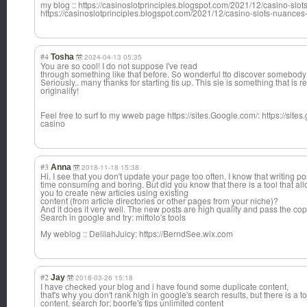
my blog :: https://casinoslotprinciples.blogspot.com/2021/12/casino-s
https://casinoslotprinciples.blogspot.com/2021/12/casino-slots-nuanc
#4
Tosha
2024-04-13 05:35
You are so cool! I do not suppose I've read
through something like that before. So wonderful tto discover somebody w
Seriously.. many thanks for starting tis up. This sie is something that is r
originality!
Feel free to surf to my wweb page https://sites.Google.com/: https://site
casino
#3
Anna
2018-11-18 15:38
Hi. I see that you don't update your page too often. I know that writing po
time consuming and boring. But did you know that there is a tool that al
you to create new articles using existing
content (from article directories or other pages from your niche)?
And it does it very well. The new posts are high quality and pass the co
Search in google and try: miftolo's tools
My weblog :: DelilahJuicy: https://BerndSee.wix.com
#2
Jay
2018-03-26 15:18
I have checked your blog and i have found some duplicate content,
that's why you don't rank high in google's search results, but there is a
content, search for; boorfe's tips unlimited content