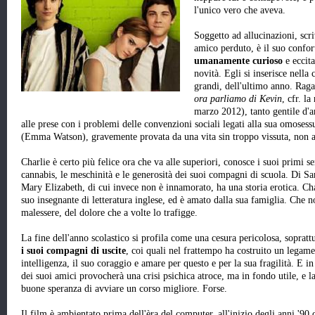
l'unico vero che aveva.
Soggetto ad allucinazioni, sc
amico perduto, è il suo confor
umanamente curioso
e eccita
novità. Egli si inserisce nell
grandi, dell'ultimo anno. Raga
ora parliamo di Kevin
, cfr. l
marzo 2012), tanto gentile d'
alle prese con i problemi delle convenzioni sociali legati alla sua omosessu
(Emma Watson), gravemente provata da una vita sin troppo vissuta, non an
Charlie è certo più felice ora che va alle superiori, conosce i suoi primi s
cannabis, le meschinità e le generosità dei suoi compagni di scuola. Di Sa
Mary Elizabeth, di cui invece non è innamorato, ha una storia erotica. Cha
suo insegnante di letteratura inglese, ed è amato dalla sua famiglia. Che no
malessere, del dolore che a volte lo trafigge.
La fine dell'anno scolastico si profila come una cesura pericolosa, sopratt
i suoi compagni di uscite
, coi quali nel frattempo ha costruito un legame
intelligenza, il suo coraggio e amare per questo e per la sua fragilità. E in
dei suoi amici provocherà una crisi psichica atroce, ma in fondo utile, e l
buone speranza di avviare un corso migliore. Forse.
Il film è ambientato prima dell'èra del computer, all'inizio degli anni '90 