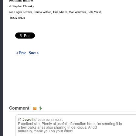
Noi siamo infinito
di Stephen Chbosky
con Logan Lerman, Emma Watson, Ezra Miller, Mae Whitman, Kate Walsh
(USA 2012)
< Prec
Succ >
Commenti
#5
Jewell
2025-02-18 03:50
Excellent site. Plenty of useful information here. I'm sending it to
a few palks anss also sharing in delicious. Andd
naturally, thank you on your effort!