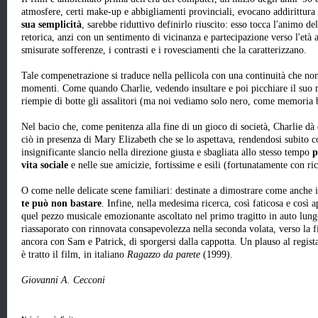
atmosfere, certi make-up e abbigliamenti provinciali, evocano addirittura
sua semplicità
, sarebbe riduttivo definirlo riuscito: esso tocca l'animo de
retorica, anzi con un sentimento di vicinanza e partecipazione verso l'età a
smisurate sofferenze, i contrasti e i rovesciamenti che la caratterizzano.
Tale compenetrazione si traduce nella pellicola con una continuità che non 
momenti. Come quando Charlie, vedendo insultare e poi picchiare il suo mi
riempie di botte gli assalitori (ma noi vediamo solo nero, come memoria b
Nel bacio che, come penitenza alla fine di un gioco di società, Charlie dà 
ciò in presenza di Mary Elizabeth che se lo aspettava, rendendosi subito
insignificante slancio nella direzione giusta e sbagliata allo stesso tempo
p
vita sociale
e nelle sue amicizie, fortissime e esili (fortunatamente con r
O come nelle delicate scene familiari: destinate a dimostrare come anche i
te può non bastare
. Infine, nella medesima ricerca, così faticosa e così 
quel pezzo musicale emozionante ascoltato nel primo tragitto in auto lungo
riassaporato con rinnovata consapevolezza nella seconda volata, verso la fi
ancora con Sam e Patrick, di sporgersi dalla cappotta. Un plauso al regist
è tratto il film, in italiano
Ragazzo da parete
(1999).
Giovanni A. Cecconi