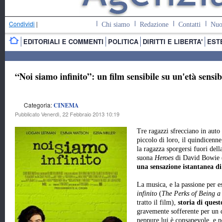
Condividi
|
Chi siamo
Redazione
Contatti
Nuo
EDITORIALI E COMMENTI
POLITICA
DIRITTI E LIBERTA'
EST
“Noi siamo infinito”: un film sensibile su un'età sensib
Categoria:
CINEMA
Pubblicato Venerdì, 22 Febbraio 2013 10:19
Tre ragazzi sfrecciano in auto
piccolo di loro, il quindicen
la ragazza sporgersi fuori del
suona
Heroes
di David Bowie (
una sensazione istantanea di 
La musica, e la passione per e
infinito
(
The Perks of Being a
tratto il film),
storia di quest
gravemente sofferente per un
neppure lui è consapevole, e p