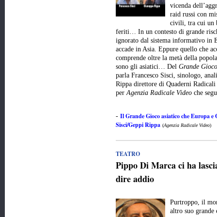
vicenda dell’aggr
raid russi con mis
civili, tra cui un
feriti… In un contesto di grande risc
ignorato dal sistema informativo in E
accade in Asia. Eppure quello che ac
comprende oltre la metà della popola
sono gli asiatici… Del
Grande Gioco
parla Francesco Sisci, sinologo, anali
Rippa direttore di Quaderni Radicali
per
Agenzia Radicale Video
che seg
Il Grande Gioco asiatico che Europa e
-
Sisci/Geppi Rippa
(
Agenzia Radicale Video
)
TEATRO
Pippo Di Marca ci ha lasci
dire addio
Purtroppo, il mo
altro suo grande 