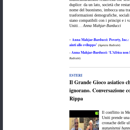
duplice: da un lato, società che resta
nome del buonismo, imbocca una trai
trasformazioni demografiche, sociali 
siano compatibili con i principi e i v
Uniti…
Anna Mahjar-Barducci
Anna Mahjar-Barducci: Poverty, Inc.: 
-
aiuti allo sviluppo’
(
Agenzia Radicale
)
Anna Mahjar-Barducci: ‘L’Africa non ha
-
Radicale
)
ESTERI
Il Grande Gioco asiatico 
ignorano. Conversazione co
Rippa
Il conflitto in M
Uniti prende una 
cronache delle u
statunitensi hann