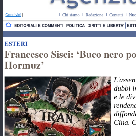
Condividi
|
Chi siamo
Redazione
Contatti
Nuo
EDITORIALI E COMMENTI
POLITICA
DIRITTI E LIBERTA'
EST
ESTERI
Francesco Sisci: ‘Buco nero pol
Hormuz’
L'assen
dubbi i
e le di
rendend
diffond
Cina. 