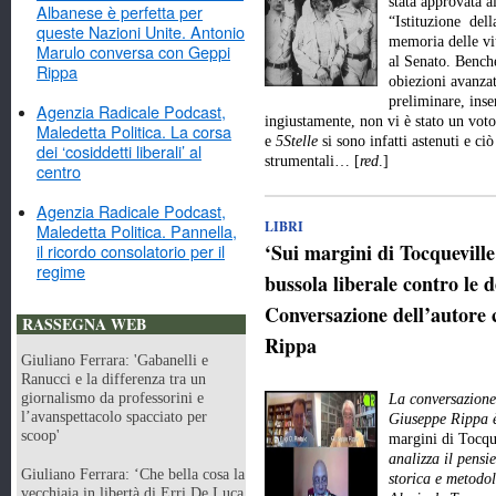
stata approvata a
Albanese è perfetta per
“Istituzione dell
queste Nazioni Unite. Antonio
memoria delle vit
Marulo conversa con Geppi
al Senato. Benché
Rippa
obiezioni avanzat
preliminare, inse
Agenzia Radicale Podcast,
ingiustamente, non vi è stato un vot
Maledetta Politica. La corsa
e
5Stelle
si sono infatti astenuti e ci
dei ‘cosiddetti liberali’ al
strumentali… [
red
.]
centro
Agenzia Radicale Podcast,
LIBRI
Maledetta Politica. Pannella,
‘Sui margini di Tocquevill
il ricordo consolatorio per il
regime
bussola liberale contro le d
Conversazione dell’autore 
RASSEGNA WEB
Rippa
Giuliano Ferrara: 'Gabanelli e
Ranucci e la differenza tra un
giornalismo da professorini e
La conversazione 
l’avanspettacolo spacciato per
Giuseppe Rippa è
scoop'
margini di Tocqu
analizza il pensie
Giuliano Ferrara: ‘Che bella cosa la
storica e metodo
vecchiaia in libertà di Erri De Luca