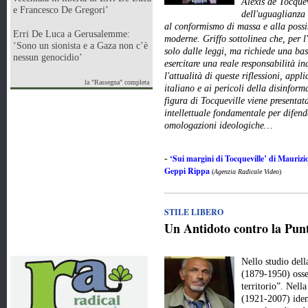
Alexis de Tocquev
e Francesco De Gregori’
dell'uguaglianza 
al conformismo di massa e alla possi
Erri De Luca a Gerusalemme:
moderne. Griffo sottolinea che, per l
‘Sono un sionista e a Gaza non c’è
solo dalle leggi, ma richiede una ba
nessun genocidio’
esercitare una reale responsabilità in
l'attualità di queste riflessioni, app
la "Rassegna" completa
italiano e ai pericoli della disinfor
figura di Tocqueville viene presenta
intellettuale fondamentale per difend
omologazioni ideologiche…
‘Sui margini di Tocqueville’ di Maurizio
-
Geppi Rippa
(
Agenzia Radicale Video
)
STILE LIBERO
Un Antidoto contro la Punt
Nello studio del
(1879-1950) osse
territorio”. Nell
(1921-2007) iden