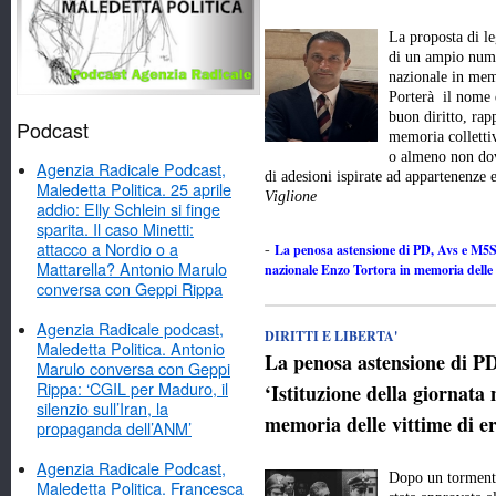
La proposta di l
di un ampio numer
nazionale in memo
Porterà il nome 
buon diritto, rap
Podcast
memoria colletti
o almeno non dov
Agenzia Radicale Podcast,
di adesioni ispirate ad appartenenze
Maledetta Politica. 25 aprile
Viglione
addio: Elly Schlein si finge
sparita. Il caso Minetti:
attacco a Nordio o a
La penosa astensione di PD, Avs e M5Stel
-
Mattarella? Antonio Marulo
nazionale Enzo Tortora in memoria delle v
conversa con Geppi Rippa
Agenzia Radicale podcast,
DIRITTI E LIBERTA'
Maledetta Politica. Antonio
La penosa astensione di PD
Marulo conversa con Geppi
Rippa: ‘CGIL per Maduro, il
‘Istituzione della giornata
silenzio sull’Iran, la
memoria delle vittime di er
propaganda dell’ANM’
Agenzia Radicale Podcast,
Dopo un tormenta
Maledetta Politica. Francesca