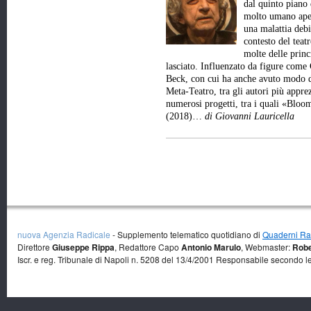
dal quinto piano 
molto umano aper
una malattia debi
contesto del teat
molte delle princ
lasciato. Influenzato da figure come
Beck, con cui ha anche avuto modo d
Meta-Teatro, tra gli autori più appre
numerosi progetti, tra i quali «Bl
(2018)…
di Giovanni Lauricella
nuova Agenzia Radicale
- Supplemento telematico quotidiano di
Quaderni Rad
Direttore
Giuseppe Rippa
, Redattore Capo
Antonio Marulo
, Webmaster:
Robe
Iscr. e reg. Tribunale di Napoli n. 5208 del 13/4/2001 Responsabile secondo l