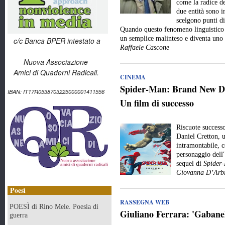
come la radice de
due entità sono 
scelgono punti di
Quando questo fenomeno linguistico e
un semplice malinteso e diventa uno
c/c Banca BPER intestato a
Raffaele Cascone
Nuova Associazione
Amici di Quaderni Radicali.
CINEMA
Spider-Man: Brand New Day
IBAN: IT17R0538703225000001411556
Un film di successo
Riscuote success
Daniel Cretton, 
intramontabile, c
personaggio dell
sequel di
Spider
Giovanna D’Arbi
Poesì
RASSEGNA WEB
POESÌ di Rino Mele. Poesia di
Giuliano Ferrara: 'Gabanell
guerra