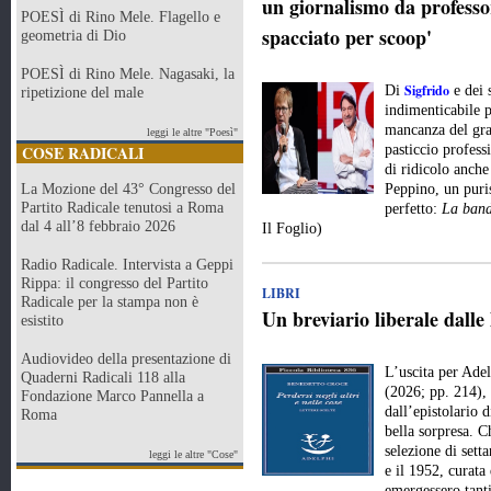
un giornalismo da professor
POESÌ di Rino Mele. Flagello e
spacciato per scoop'
geometria di Dio
POESÌ di Rino Mele. Nagasaki, la
Sigfrido
Di
e dei 
ripetizione del male
indimenticabile p
mancanza del gran
leggi le altre "Poesì"
COSE RADICALI
pasticcio profes
di ridicolo anche
La Mozione del 43° Congresso del
Peppino, un puri
Partito Radicale tenutosi a Roma
perfetto:
La band
dal 4 all’8 febbraio 2026
Il Foglio)
Radio Radicale. Intervista a Geppi
Rippa: il congresso del Partito
LIBRI
Radicale per la stampa non è
Un breviario liberale dalle
esistito
Audiovideo della presentazione di
L’uscita per Ade
Quaderni Radicali 118 alla
(2026; pp. 214), 
Fondazione Marco Pannella a
dall’epistolario 
Roma
bella sorpresa. Ch
selezione di setta
leggi le altre "Cose"
e il 1952, curat
emergessero tanti 