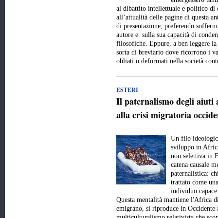
al dibattito intellettuale e politico 
all’attualità delle pagine di questa a
di presentazione, preferendo sofferma
autore e sulla sua capacità di conde
filosofiche. Eppure, a ben leggere la
sorta di breviario dove ricorrono i val
obliati o deformati nella società c
ESTERI
Il paternalismo degli aiuti 
alla crisi migratoria occide
Un filo ideologic
sviluppo in Afric
non selettiva in 
catena causale me
paternalistica: c
trattato come una
individuo capace 
Questa mentalità mantiene l'Africa d
emigrano, si riproduce in Occidente 
multiculturalismo relativista che scor