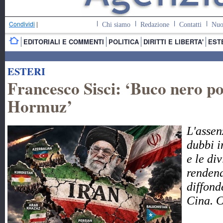
Condividi
|
Chi siamo
Redazione
Contatti
Nuo
EDITORIALI E COMMENTI
POLITICA
DIRITTI E LIBERTA'
EST
ESTERI
Francesco Sisci: ‘Buco nero pol
Hormuz’
L'assen
dubbi i
e le di
rendend
diffond
Cina. 