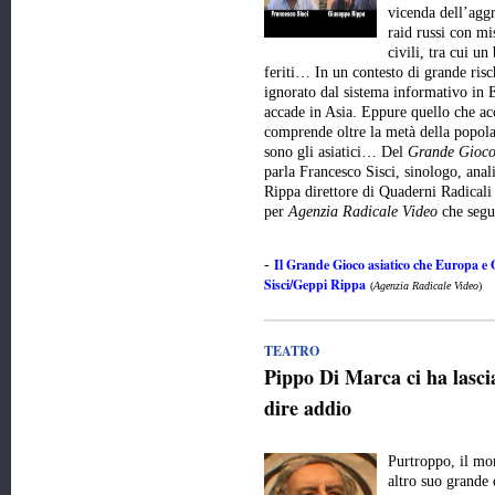
vicenda dell’aggr
raid russi con mis
civili, tra cui un
feriti… In un contesto di grande risc
ignorato dal sistema informativo in E
accade in Asia. Eppure quello che ac
comprende oltre la metà della popola
sono gli asiatici… Del
Grande Gioco
parla Francesco Sisci, sinologo, anali
Rippa direttore di Quaderni Radicali
per
Agenzia Radicale Video
che seg
Il Grande Gioco asiatico che Europa e
-
Sisci/Geppi Rippa
(
Agenzia Radicale Video
)
TEATRO
Pippo Di Marca ci ha lasci
dire addio
Purtroppo, il mo
altro suo grande 