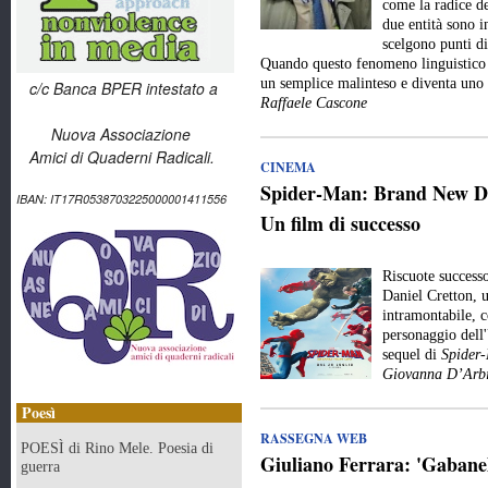
come la radice de
due entità sono 
scelgono punti di
Quando questo fenomeno linguistico e
un semplice malinteso e diventa uno
c/c Banca BPER intestato a
Raffaele Cascone
Nuova Associazione
Amici di Quaderni Radicali.
CINEMA
Spider-Man: Brand New Day
IBAN: IT17R0538703225000001411556
Un film di successo
Riscuote success
Daniel Cretton, 
intramontabile, c
personaggio dell
sequel di
Spider
Giovanna D’Arbi
Poesì
RASSEGNA WEB
POESÌ di Rino Mele. Poesia di
Giuliano Ferrara: 'Gabanell
guerra