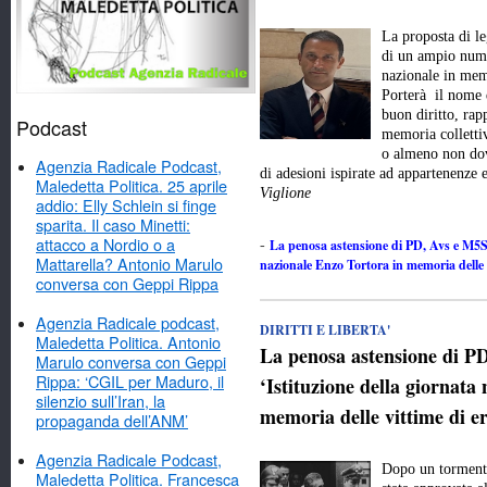
La proposta di l
di un ampio numer
nazionale in memo
Porterà il nome 
buon diritto, rap
Podcast
memoria colletti
o almeno non dov
Agenzia Radicale Podcast,
di adesioni ispirate ad appartenenze
Maledetta Politica. 25 aprile
Viglione
addio: Elly Schlein si finge
sparita. Il caso Minetti:
attacco a Nordio o a
La penosa astensione di PD, Avs e M5Stel
-
Mattarella? Antonio Marulo
nazionale Enzo Tortora in memoria delle v
conversa con Geppi Rippa
Agenzia Radicale podcast,
DIRITTI E LIBERTA'
Maledetta Politica. Antonio
La penosa astensione di PD
Marulo conversa con Geppi
Rippa: ‘CGIL per Maduro, il
‘Istituzione della giornata
silenzio sull’Iran, la
memoria delle vittime di er
propaganda dell’ANM’
Agenzia Radicale Podcast,
Dopo un tormenta
Maledetta Politica. Francesca