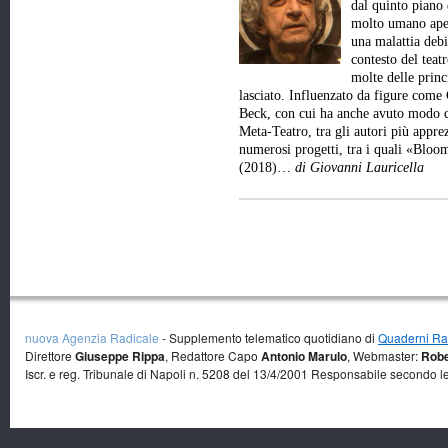
dal quinto piano 
molto umano aper
una malattia debi
contesto del teat
molte delle princ
lasciato. Influenzato da figure come
Beck, con cui ha anche avuto modo d
Meta-Teatro, tra gli autori più appre
numerosi progetti, tra i quali «Bl
(2018)…
di Giovanni Lauricella
nuova Agenzia Radicale
- Supplemento telematico quotidiano di
Quaderni Rad
Direttore
Giuseppe Rippa
, Redattore Capo
Antonio Marulo
, Webmaster:
Robe
Iscr. e reg. Tribunale di Napoli n. 5208 del 13/4/2001 Responsabile secondo l