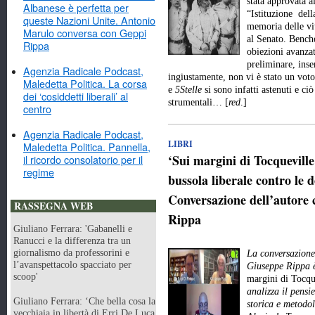
stata approvata a
Albanese è perfetta per
“Istituzione dell
queste Nazioni Unite. Antonio
memoria delle vit
Marulo conversa con Geppi
al Senato. Benché
Rippa
obiezioni avanzat
preliminare, inse
Agenzia Radicale Podcast,
ingiustamente, non vi è stato un vot
Maledetta Politica. La corsa
e
5Stelle
si sono infatti astenuti e ci
dei ‘cosiddetti liberali’ al
strumentali… [
red
.]
centro
Agenzia Radicale Podcast,
LIBRI
Maledetta Politica. Pannella,
‘Sui margini di Tocquevill
il ricordo consolatorio per il
regime
bussola liberale contro le d
Conversazione dell’autore 
RASSEGNA WEB
Rippa
Giuliano Ferrara: 'Gabanelli e
Ranucci e la differenza tra un
giornalismo da professorini e
La conversazione 
l’avanspettacolo spacciato per
Giuseppe Rippa è
scoop'
margini di Tocqu
analizza il pensie
Giuliano Ferrara: ‘Che bella cosa la
storica e metodo
vecchiaia in libertà di Erri De Luca