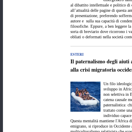
al dibattito intellettuale e politico 
all’attualità delle pagine di questa a
di presentazione, preferendo sofferma
autore e sulla sua capacità di conde
filosofiche. Eppure, a ben leggere la
sorta di breviario dove ricorrono i val
obliati o deformati nella società c
ESTERI
Il paternalismo degli aiuti 
alla crisi migratoria occide
Un filo ideologic
sviluppo in Afric
non selettiva in 
catena causale me
paternalistica: c
trattato come una
individuo capace 
Questa mentalità mantiene l'Africa d
emigrano, si riproduce in Occidente 
multiculturalismo relativista che scor