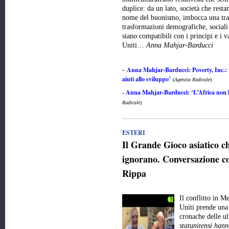
duplice: da un lato, società che resta
nome del buonismo, imbocca una trai
trasformazioni demografiche, sociali 
siano compatibili con i principi e i v
Uniti…
Anna Mahjar-Barducci
Anna Mahjar-Barducci: Poverty, Inc.: 
-
aiuti allo sviluppo’
(
Agenzia Radicale
)
Anna Mahjar-Barducci: ‘L’Africa non ha
-
Radicale
)
ESTERI
Il Grande Gioco asiatico 
ignorano. Conversazione co
Rippa
Il conflitto in M
Uniti prende una 
cronache delle u
statunitensi hann