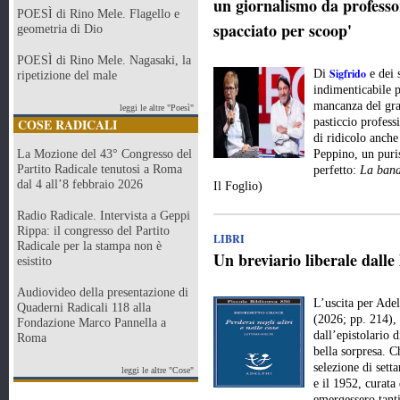
un giornalismo da professor
POESÌ di Rino Mele. Flagello e
spacciato per scoop'
geometria di Dio
POESÌ di Rino Mele. Nagasaki, la
Sigfrido
Di
e dei 
ripetizione del male
indimenticabile p
mancanza del gran
leggi le altre "Poesì"
COSE RADICALI
pasticcio profes
di ridicolo anche
La Mozione del 43° Congresso del
Peppino, un puri
Partito Radicale tenutosi a Roma
perfetto:
La band
dal 4 all’8 febbraio 2026
Il Foglio)
Radio Radicale. Intervista a Geppi
Rippa: il congresso del Partito
LIBRI
Radicale per la stampa non è
Un breviario liberale dalle
esistito
Audiovideo della presentazione di
L’uscita per Ade
Quaderni Radicali 118 alla
(2026; pp. 214), 
Fondazione Marco Pannella a
dall’epistolario 
Roma
bella sorpresa. Ch
selezione di setta
leggi le altre "Cose"
e il 1952, curat
emergessero tanti 