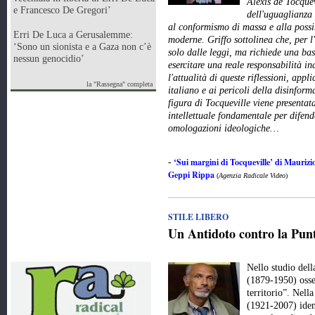
Alexis de Tocquev
e Francesco De Gregori’
dell'uguaglianza 
al conformismo di massa e alla possi
Erri De Luca a Gerusalemme:
moderne. Griffo sottolinea che, per l
‘Sono un sionista e a Gaza non c’è
solo dalle leggi, ma richiede una ba
nessun genocidio’
esercitare una reale responsabilità in
l'attualità di queste riflessioni, app
la "Rassegna" completa
italiano e ai pericoli della disinfor
figura di Tocqueville viene presenta
intellettuale fondamentale per difend
omologazioni ideologiche…
‘Sui margini di Tocqueville’ di Maurizio
-
Geppi Rippa
(
Agenzia Radicale Video
)
STILE LIBERO
Un Antidoto contro la Punt
Nello studio del
(1879-1950) osse
territorio”. Nell
(1921-2007) iden