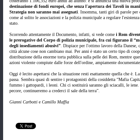
costeranno 1.106,352 euro annui ad alunno: e si annuncia una nuova proc
destinazione di fondi europei, che senza l'apertura dei Tavoli in mani
Strategia non saranno mai assegnati
. Insomma, tanti giri di parole per d
come al solito le associazioni e la polizia municipale a regolare l'esisten
stato.
Scorrendo attentamente il Documento, infatti, si vede come
i Rom diven
le prerogative del Corpo di polizia municipale, fra cui figurano il 
degli insediamenti abusivi”
. Dispiace per l'ottimo lavoro della Danese, 
città alcune cose non cambiano mai. Per anni è stato un certo tipo di coope
distribuzione della enorme torta pubblica sulla pelle dei Rom, mentre ques
azioni violente compiute dalle forze dell'ordine, ampiamente documentate
Oggi è lecito aspettarsi che la situazione resti esattamente quella che è. La 
passa. Sembra quasi di sentire i protagonisti della cosiddetta “Mafia Capit
fummo i gattopardi, i leoni. Chi ci sostituirà saranno gli sciacalli, le iene. 
pecore, continueremo a crederci il sale della terra”.
Gianni Carbotti
e
Camillo Maffia