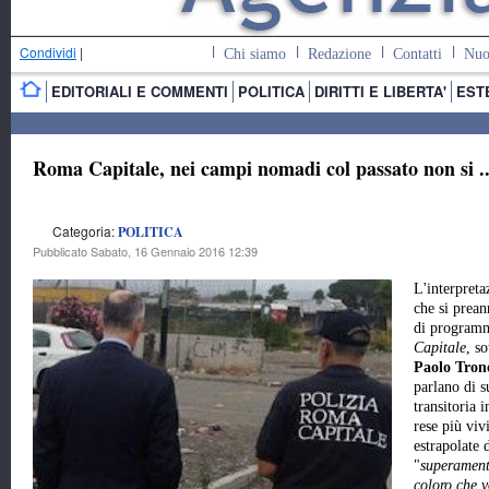
Condividi
|
Chi siamo
Redazione
Contatti
Nuo
EDITORIALI E COMMENTI
POLITICA
DIRITTI E LIBERTA'
EST
Roma Capitale, nei campi nomadi col passato non si .
Categoria:
POLITICA
Pubblicato Sabato, 16 Gennaio 2016 12:39
L'interpreta
che si prea
di program
Capitale
, s
Paolo Tron
parlano di 
transitoria i
rese più viv
estrapolate 
"
superament
coloro che v