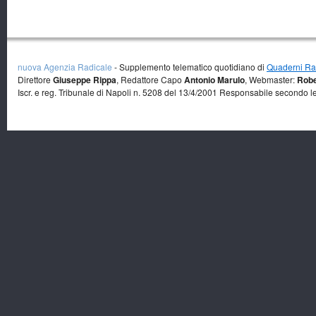
nuova Agenzia Radicale
- Supplemento telematico quotidiano di
Quaderni Rad
Direttore
Giuseppe Rippa
, Redattore Capo
Antonio Marulo
, Webmaster:
Robe
Iscr. e reg. Tribunale di Napoli n. 5208 del 13/4/2001 Responsabile secondo l