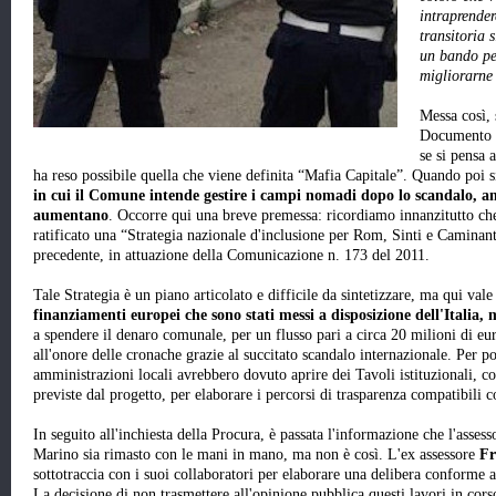
intraprender
transitoria 
un bando per
migliorarne 
Messa così,
Documento e
se si pensa a
ha reso possibile quella che viene definita “Mafia Capitale”. Quando poi 
in cui il Comune intende gestire i campi nomadi dopo lo scandalo, an
aumentano
. Occorre qui una breve premessa: ricordiamo innanzitutto ch
ratificato una “Strategia nazionale d'inclusione per Rom, Sinti e Camina
precedente, in attuazione della Comunicazione n. 173 del 2011.
Tale Strategia è un piano articolato e difficile da sintetizzare, ma qui vale
finanziamenti europei che sono stati messi a disposizione dell'Italia, m
a spendere il denaro comunale, per un flusso pari a circa 20 milioni di euro
all'onore delle cronache grazie al succitato scandalo internazionale. Per pot
amministrazioni locali avrebbero dovuto aprire dei Tavoli istituzionali, c
previste dal progetto, per elaborare i percorsi di trasparenza compatibili 
In seguito all'inchiesta della Procura, è passata l'informazione che l'assesso
Marino sia rimasto con le mani in mano, ma non è così. L'ex assessore
Fr
sottotraccia con i suoi collaboratori per elaborare una delibera conforme a
La decisione di non trasmettere all'opinione pubblica questi lavori in cors