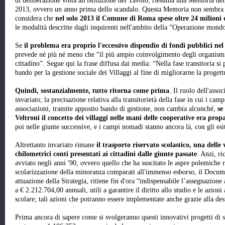
di deliberazione volta all'istituzione del Tavolo, riesuma una Memoria del
2013, ovvero un anno prima dello scandalo. Questa Memoria non sembra av
considera che
nel solo 2013 il Comune di Roma spese oltre 24 milioni di
le modalità descritte dagli inquirenti nell'ambito della “Operazione mond
Se
il problema era proprio l'eccessivo dispendio di fondi pubblici nel 
prevede né più né meno che “il più ampio coinvolgimento degli organismi d
cittadino”. Segue qui la frase diffusa dai media: “Nella fase transitoria s
bando per la gestione sociale dei Villaggi al fine di migliorarne la progett
Quindi, sostanzialmente, tutto ritorna come prima
. Il ruolo dell'asso
invariato; la precisazione relativa alla transitorietà della fase in cui i ca
associazioni, tramite apposito bando di gestione, non cambia alcunché,
se
Veltroni il concetto dei villaggi nelle mani delle cooperative era pro
poi nelle giunte successive, e i campi nomadi stanno ancora là, con gli es
Altrettanto invariato rimane
il trasporto riservato scolastico, una delle
chilometrici conti presentati ai cittadini dalle giunte passate
. Anzi, ri
avviato negli anni '90, ovvero quello che ha suscitato le aspre polemiche ri
scolarizzazione della minoranza comparati all'immenso esborso, il Docume
attuazione della Strategia, ritiene fin d'ora “indispensabile l’assegnazione
a € 2.212.704,00 annuali, utili a garantire il diritto allo studio e le azioni
scolare; tali azioni che potranno essere implementate anche grazie alla des
Prima ancora di sapere come si svolgeranno questi innovativi progetti di 