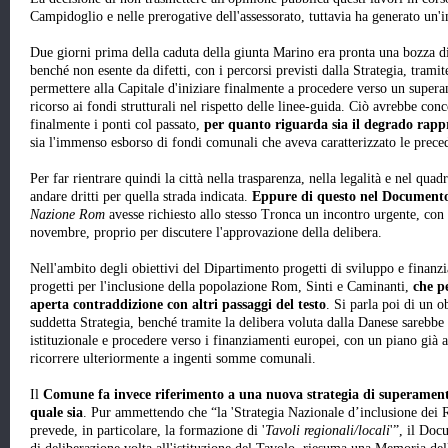
Campidoglio e nelle prerogative dell'assessorato, tuttavia ha generato un'i
Due giorni prima della caduta della giunta Marino era pronta una bozza di
benché non esente da difetti, con i percorsi previsti dalla Strategia, tramit
permettere alla Capitale d'iniziare finalmente a procedere verso un supe
ricorso ai fondi strutturali nel rispetto delle linee-guida. Ciò avrebbe conc
finalmente i ponti col passato,
per quanto riguarda sia il degrado rappre
sia l'immenso esborso di fondi comunali che aveva caratterizzato le preced
Per far rientrare quindi la città nella trasparenza, nella legalità e nel qu
andare dritti per quella strada indicata.
Eppure di questo nel Documento
Nazione Rom
avesse richiesto allo stesso Tronca un incontro urgente, con p
novembre, proprio per discutere l'approvazione della delibera.
Nell'ambito degli obiettivi del Dipartimento progetti di sviluppo e finanz
progetti per l'inclusione della popolazione Rom, Sinti e Caminanti,
che p
aperta contraddizione con altri passaggi del testo
. Si parla poi di un o
suddetta Strategia, benché tramite la delibera voluta dalla Danese sarebbe 
istituzionale e procedere verso i finanziamenti europei, con un piano già a
ricorrere ulteriormente a ingenti somme comunali.
Il
Comune fa invece riferimento a una nuova strategia di superamento
quale sia
. Pur ammettendo che “la 'Strategia Nazionale d’inclusione dei
prevede, in particolare, la formazione di '
Tavoli regionali/locali
'”, il Doc