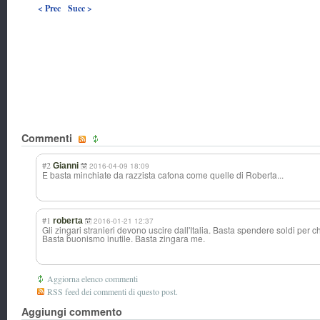
< Prec
Succ >
Commenti
#2
Gianni
2016-04-09 18:09
E basta minchiate da razzista cafona come quelle di Roberta...
#1
roberta
2016-01-21 12:37
Gli zingari stranieri devono uscire dall'Italia. Basta spendere soldi per c
Basta buonismo inutile. Basta zingara me.
Aggiorna elenco commenti
RSS feed dei commenti di questo post.
Aggiungi commento