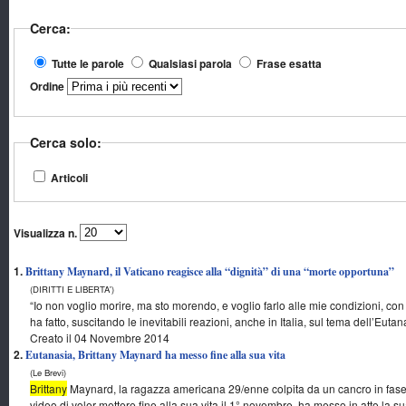
Cerca:
Tutte le parole
Qualsiasi parola
Frase esatta
Ordine
Cerca solo:
Articoli
Visualizza n.
1.
Brittany Maynard, il Vaticano reagisce alla “dignità” di una “morte opportuna”
(DIRITTI E LIBERTA')
“Io non voglio morire, ma sto morendo, e voglio farlo alle mie condizioni, con
ha fatto, suscitando le inevitabili reazioni, anche in Italia, sul tema dell’Eutana
Creato il 04 Novembre 2014
2.
Eutanasia, Brittany Maynard ha messo fine alla sua vita
(Le Brevi)
Brittany
Maynard, la ragazza americana 29/enne colpita da un cancro in fase
video di voler mettere fine alla sua vita il 1° novembre, ha messo in atto la sua