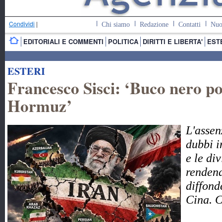
Condividi
|
Chi siamo
Redazione
Contatti
Nuo
EDITORIALI E COMMENTI
POLITICA
DIRITTI E LIBERTA'
EST
ESTERI
Francesco Sisci: ‘Buco nero pol
Hormuz’
L'assen
dubbi i
e le di
rendend
diffond
Cina. 