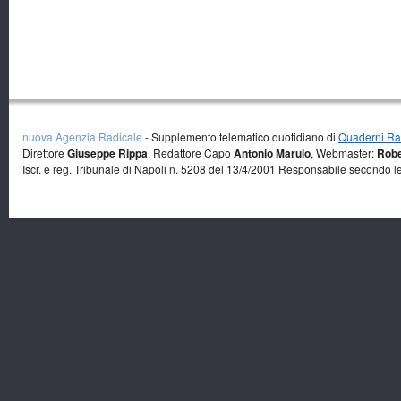
nuova Agenzia Radicale
- Supplemento telematico quotidiano di
Quaderni Rad
Direttore
Giuseppe Rippa
, Redattore Capo
Antonio Marulo
, Webmaster:
Robe
Iscr. e reg. Tribunale di Napoli n. 5208 del 13/4/2001 Responsabile secondo l