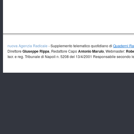
nuova Agenzia Radicale
- Supplemento telematico quotidiano di
Quaderni Rad
Direttore
Giuseppe Rippa
, Redattore Capo
Antonio Marulo
, Webmaster:
Robe
Iscr. e reg. Tribunale di Napoli n. 5208 del 13/4/2001 Responsabile secondo l