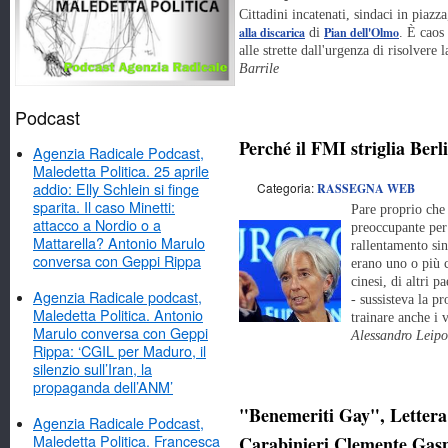
Cittadini incatenati, sindaci in piaz
alla discarica
Pian dell'Olmo
di
. È caos 
alle strette dall'urgenza di risolvere 
Barrile
Podcast
Perché il FMI striglia Berl
Agenzia Radicale Podcast,
Maledetta Politica. 25 aprile
addio: Elly Schlein si finge
Categoria:
RASSEGNA WEB
sparita. Il caso Minetti:
Pare proprio che 
attacco a Nordio o a
preoccupante per
Mattarella? Antonio Marulo
rallentamento sin
conversa con Geppi Rippa
erano uno o più c
cinesi, di altri 
Agenzia Radicale podcast,
- sussisteva la p
Maledetta Politica. Antonio
trainare anche i 
Marulo conversa con Geppi
Alessandro Leipo
Rippa: ‘CGIL per Maduro, il
silenzio sull’Iran, la
propaganda dell’ANM’
"Benemeriti Gay", Lettera 
Agenzia Radicale Podcast,
Maledetta Politica. Francesca
Carabinieri Clemente Gas