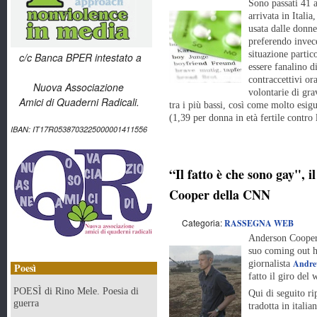
Sono passati 41 a
arrivata in Itali
usata dalle donne
preferendo invece
situazione partic
c/c Banca BPER intestato a
essere fanalino d
contraccettivi or
Nuova Associazione
volontarie di gra
Amici di Quaderni Radicali.
tra i più bassi, così come molto esig
(1,39 per donna in età fertile contro 
IBAN: IT17R0538703225000001411556
“Il fatto è che sono gay", 
Cooper della CNN
Categoria:
RASSEGNA WEB
Anderson Cooper,
suo coming out ha
Andre
giornalista
Poesì
fatto il giro del 
POESÌ di Rino Mele. Poesia di
Qui di seguito ri
guerra
tradotta in italia