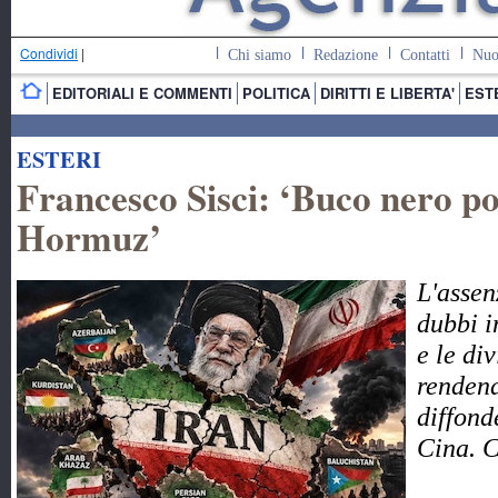
Condividi
|
Chi siamo
Redazione
Contatti
Nuo
EDITORIALI E COMMENTI
POLITICA
DIRITTI E LIBERTA'
EST
ESTERI
Francesco Sisci: ‘Buco nero pol
Hormuz’
L'assen
dubbi i
e le di
rendend
diffond
Cina. 