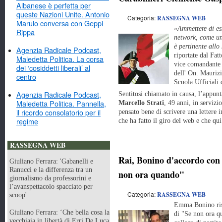
Albanese è perfetta per
queste Nazioni Unite. Antonio
Categoria:
RASSEGNA WEB
Marulo conversa con Geppi
«Ammettere di es
Rippa
network, come un
è pertinente allo
Agenzia Radicale Podcast,
riportate dal Fat
Maledetta Politica. La corsa
vice comandante 
dei ‘cosiddetti liberali’ al
dell' On. Maurizi
centro
Scuola Ufficiali
Agenzia Radicale Podcast,
Sentitosi chiamato in causa, l’appunt
Maledetta Politica. Pannella,
Marcello Strati
, 49 anni, in serviz
il ricordo consolatorio per il
pensato bene di scrivere una lettere 
regime
che ha fatto il giro del web e che qui
RASSEGNA WEB
Rai, Bonino d'accordo con 
Giuliano Ferrara: 'Gabanelli e
Ranucci e la differenza tra un
non ora quando"
giornalismo da professorini e
l’avanspettacolo spacciato per
Categoria:
RASSEGNA WEB
scoop'
Emma Bonino risp
Giuliano Ferrara: ‘Che bella cosa la
di "Se non ora qu
vecchiaia in libertà di Erri De Luca