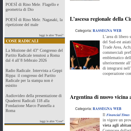
POESÌ di Rino Mele. Flagello e
geometria di Dio
L’ascesa regionale della C
POESÌ di Rino Mele. Nagasaki, la
ripetizione del male
Categoria:
RASSEGNA WEB
leggi le altre "Poesì"
L’area di libero 
COSE RADICALI
del Sud-est asiat
Trade Area, Acfta
La Mozione del 43° Congresso del
commerciali prefe
Partito Radicale tenutosi a Roma
emblematico dell
dal 4 all’8 febbraio 2026
ulteriormente all
di integrarsi nel
Radio Radicale. Intervista a Geppi
cooperazione con
Rippa: il congresso del Partito
Radicale per la stampa non è
esistito
Argentina di nuovo vicina a
Audiovideo della presentazione di
Quaderni Radicali 118 alla
Fondazione Marco Pannella a
Categoria:
RASSEGNA WEB
Roma
Financial Times
Il
in vigore un pro
leggi le altre "Cose"
vieta agli abitan
Comprare dollari