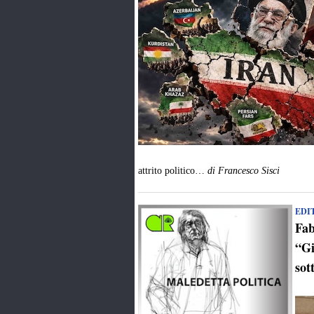
attrito politico…
di Francesco Sisci
EDI
Fab
“Gi
sot