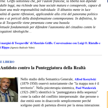
rne. Griffo sottolinea che, per l'autore francese, la libertà non dipende
 dalle leggi, ma richiede una base sociale matura e consapevole, capace di
itare una reale responsabilità individuale. Il dibattito mette in luce
ualità di queste riflessioni, applicandole alla crisi del panorama politico
iano e ai pericoli della disinformazione contemporanea. In definitiva, la
ra di Tocqueville viene presentata come una bussola
llettuale fondamentale per difendere l'autonomia del cittadino contro le
ogazioni ideologiche…
 margini di Tocqueville’ di Maurizio Griffo. Conversazione con Luigi O. Rintallo e
i Rippa
(
Agenzia Radicale Video
)
LE LIBERO
Antidoto contro la Punteggiatura della Realtà
Alfred Korzybski
Nello studio della Semantica Generale,
(1879-1950) osservò notoriamente che “la mappa non è il
Paul Watzlawick
territorio”. Nella psicoterapia sistemica,
(1921-2007) identificò la “punteggiatura della sequenza”
come la radice del conflitto interpersonale: due persone o
due entità sono in disaccordo semplicemente perché
scelgono punti di partenza diversi per la stessa interazione.