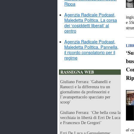
Rippa
Agenzia Radicale Podcast,
ingi
Maledetta Politica. La corsa
e
5St
dei ‘cosiddetti liberali’ al
stru
centro
Agenzia Radicale Podcast,
LIB
Maledetta Politica. Pannella,
‘Su
il ricordo consolatorio per il
regime
bus
Con
RASSEGNA WEB
Ri
Giuliano Ferrara: 'Gabanelli e
Ranucci e la differenza tra un
giornalismo da professorini e
l’avanspettacolo spacciato per
scoop'
Giuliano Ferrara: ‘Che bella cosa la
vecchiaia in libertà di Erri De Luca
e Francesco De Gregori’
al c
Erri De Luca a Gerusalemme: