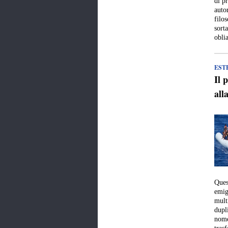
di p
auto
filo
sorta
obli
EST
Il 
all
Ques
emig
mult
dupl
nome