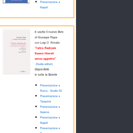
Presentazione a
Napoli
è uscito il nuovo libro
di
Giuseppe Rippa
con
Luigi O. Rintallo
"l'altro Radicale
Essere liberali
senza aggettivi"
(Guida editori)
disponibile
in tutte la librerie
Presentazione a
Roma - Studio 33
Presentazione a
Tarquinia
Presentazione a
Salerno
Presentazione a
Napoli
Presentazione a