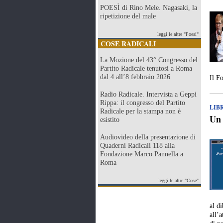
POESÌ di Rino Mele. Nagasaki, la
ripetizione del male
leggi le altre "Poesì"
COSE RADICALI
La Mozione del 43° Congresso del
Partito Radicale tenutosi a Roma
dal 4 all’8 febbraio 2026
Il F
Radio Radicale. Intervista a Geppi
Rippa: il congresso del Partito
LIB
Radicale per la stampa non è
Un 
esistito
Audiovideo della presentazione di
Quaderni Radicali 118 alla
Fondazione Marco Pannella a
Roma
leggi le altre "Cose"
al di
all’