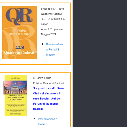
é uscito il N° 119 di
Quaderni Radicali
"EUROPA punto e a
capo"
Anno 47° Speciale
M
aggio 2024
Presentazione
a Roma l'8
Maggio
è uscito il libro
Edizioni Quaderni Radicali
‘La giustizia nello Stato
Città del Vaticano e il
caso Becciu - Atti del
Forum di Quaderni
Radicali’
Presentazione a
Roma