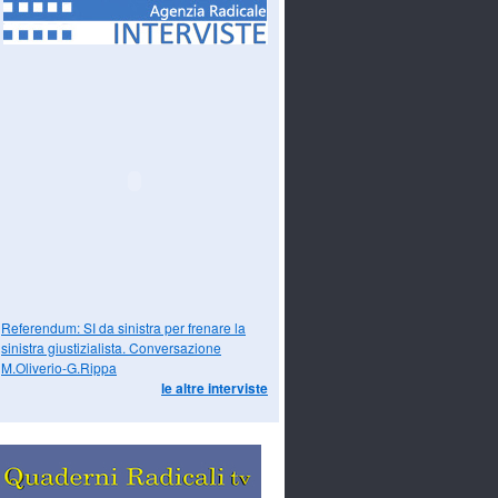
Referendum: SI da sinistra per frenare la
sinistra giustizialista. Conversazione
M.Oliverio-G.Rippa
le altre interviste