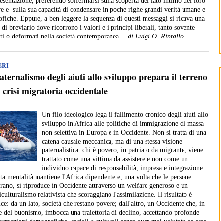
resentazione, preferendo soffermarsi sulla scoperta del lato intimo del loro
re e sulla sua capacità di condensare in poche righe grandi verità umane e
sofiche. Eppure, a ben leggere la sequenza di questi messaggi si ricava una
 di breviario dove ricorrono i valori e i principi liberali, tanto sovente
ati o deformati nella società contemporanea…
di Luigi O. Rintallo
ERI
paternalismo degli aiuti allo sviluppo prepara il terreno
a crisi migratoria occidentale
Un filo ideologico lega il fallimento cronico degli aiuti allo
sviluppo in Africa alle politiche di immigrazione di massa
non selettiva in Europa e in Occidente. Non si tratta di una
catena causale meccanica, ma di una stessa visione
paternalistica: chi è povero, in patria o da migrante, viene
trattato come una vittima da assistere e non come un
individuo capace di responsabilità, impresa e integrazione.
ta mentalità mantiene l'Africa dipendente e, una volta che le persone
rano, si riproduce in Occidente attraverso un welfare generoso e un
iculturalismo relativista che scoraggiano l'assimilazione. Il risultato è
ice: da un lato, società che restano povere; dall'altro, un Occidente che, in
 del buonismo, imbocca una traiettoria di declino, accettando profonde