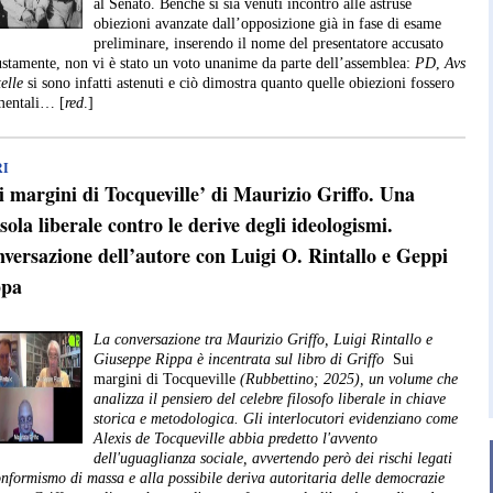
al Senato. Benché si sia venuti incontro alle astruse
obiezioni avanzate dall’opposizione già in fase di esame
preliminare, inserendo il nome del presentatore accusato
ustamente, non vi è stato un voto unanime da parte dell’assemblea:
PD
,
Avs
elle
si sono infatti astenuti e ciò dimostra quanto quelle obiezioni fossero
mentali… [
red
.]
RI
i margini di Tocqueville’ di Maurizio Griffo. Una
sola liberale contro le derive degli ideologismi.
versazione dell’autore con Luigi O. Rintallo e Geppi
ppa
La conversazione tra Maurizio Griffo, Luigi Rintallo e
Giuseppe Rippa è incentrata sul libro di Griffo
Sui
margini di Tocqueville
(Rubbettino; 2025), un volume che
analizza il pensiero del celebre filosofo liberale in chiave
storica e metodologica. Gli interlocutori evidenziano come
Alexis de Tocqueville abbia predetto l'avvento
dell'uguaglianza sociale, avvertendo però dei rischi legati
onformismo di massa e alla possibile deriva autoritaria delle democrazie