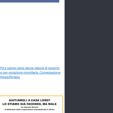
Pd e campo largo senza visione di governo
e con vocazione minoritaria. Conversazione
Rippa/Rintallo