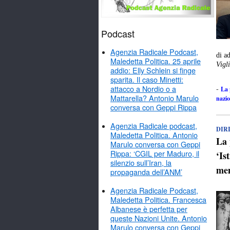
Podcast
Agenzia Radicale Podcast,
di a
Maledetta Politica. 25 aprile
Vigl
addio: Elly Schlein si finge
sparita. Il caso Minetti:
attacco a Nordio o a
La 
-
Mattarella? Antonio Marulo
nazio
conversa con Geppi Rippa
Agenzia Radicale podcast,
DIRI
Maledetta Politica. Antonio
La 
Marulo conversa con Geppi
Rippa: ‘CGIL per Maduro, il
‘Is
silenzio sull’Iran, la
mem
propaganda dell’ANM’
Agenzia Radicale Podcast,
Maledetta Politica. Francesca
Albanese è perfetta per
queste Nazioni Unite. Antonio
Marulo conversa con Geppi