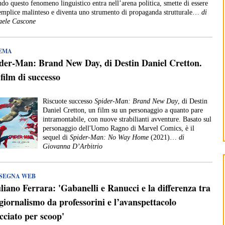
do questo fenomeno linguistico entra nell’arena politica, smette di essere
emplice malinteso e diventa uno strumento di propaganda strutturale…
di
aele Cascone
EMA
der-Man: Brand New Day, di Destin Daniel Cretton.
film di successo
Riscuote successo
Spider-Man: Brand New Day
, di Destin
Daniel Cretton, un film su un personaggio a quanto pare
intramontabile, con nuove strabilianti avventure. Basato sul
personaggio dell'Uomo Ragno di Marvel Comics, è il
sequel di
Spider-Man: No Way Home
(2021)…
di
Giovanna D’Arbitrio
SEGNA WEB
liano Ferrara: 'Gabanelli e Ranucci e la differenza tra
giornalismo da professorini e l’avanspettacolo
cciato per scoop'