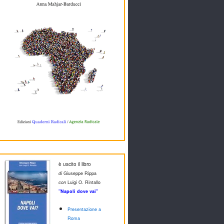
è uscito il libro
di
Giuseppe Rippa
con
Luigi O. Rintallo
"Napoli dove vai"
Presentazione a
Roma