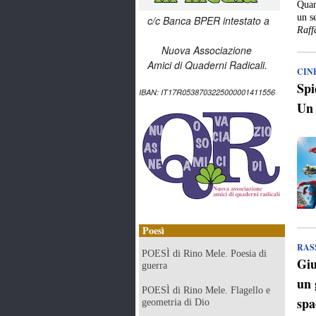
Quan
un s
c/c Banca BPER intestato a
Raff
Nuova Associazione
Amici di Quaderni Radicali.
CIN
Spi
IBAN: IT17R0538703225000001411556
Un 
Poesì
RAS
POESÌ di Rino Mele. Poesia di
Giu
guerra
un 
POESÌ di Rino Mele. Flagello e
spa
geometria di Dio