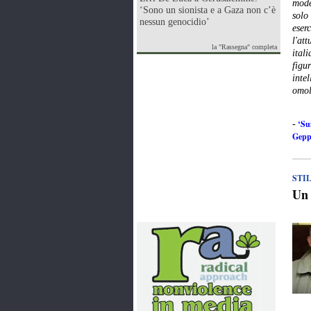
mode
‘Sono un sionista e a Gaza non c’è
solo
nessun genocidio’
eserc
l'att
la "Rassegna" completa
ital
figu
inte
omol
‘Sui
-
Gepp
STI
Un 