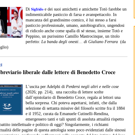
Sigfrido
Di
e dei suoi amichetti e amichette Totò farebbe un
indimenticabile pasticcio di farsa e avanspettacolo. In
mancanza del grandissimo comico, è lui stesso a farsi
pasticcio professionale, umano, autobiografico, ungendosi
di ridicolo anche come spalla di sé stesso, insieme Totò e
Peppino, un purissimo Camillo Mastrocinque, un titolo
perfetto:
La banda degli onesti
…
di Giuliano Ferrara
(da
oglio)
RI
breviario liberale dalle lettere di Benedetto Croce
L’uscita per Adelphi di
Perdersi negli altri e nelle cose
(2026; pp. 214), una raccolta di lettere scelte
dall’epistolario di Benedetto Croce, regala ai lettori una
bella sorpresa. Chi poteva aspettarsi, infatti, che dalla
selezione di settanta missive del filosofo scritte fra il 1884
e il 1952, curata da Emanuele Cutinelli-Rendina,
emergessero tanti e tali spunti di assoluta attualità rispetto
battito intellettuale e politico di oggi? Singolarmente, i richiami
attualità delle pagine di questa antologia sono poco evidenziati dalle sinossi