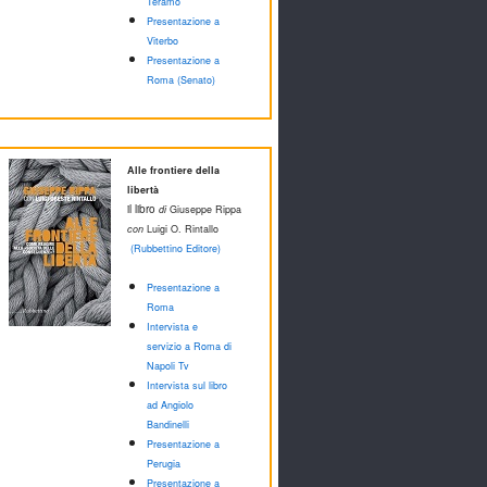
Teramo
Presentazione a
Viterbo
Presentazione a
Roma (Senato)
Alle frontiere della
libertà
il libro
di
Giuseppe Rippa
con
Luigi O. Rintallo
(Rubbettino Editore)
Presentazione a
Roma
Intervista e
servizio a Roma di
Napoli Tv
Intervista sul libro
ad Angiolo
Bandinelli
Presentazione a
Perugia
Presentazione a