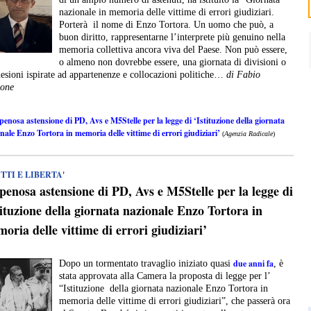
nazionale in memoria delle vittime di errori giudiziari.
Porterà il nome di Enzo Tortora. Un uomo che può, a
buon diritto, rappresentarne l’interprete più genuino nella
memoria collettiva ancora viva del Paese. Non può essere,
o almeno non dovrebbe essere, una giornata di divisioni o
desioni ispirate ad appartenenze e collocazioni politiche…
di Fabio
ione
penosa astensione di PD, Avs e M5Stelle per la legge di ‘Istituzione della giornata
nale Enzo Tortora in memoria delle vittime di errori giudiziari’
(
Agenzia Radicale
)
TTI E LIBERTA'
penosa astensione di PD, Avs e M5Stelle per la legge di
tituzione della giornata nazionale Enzo Tortora in
oria delle vittime di errori giudiziari’
due anni fa
Dopo un tormentato travaglio iniziato quasi
, è
stata approvata alla Camera la proposta di legge per l’
“Istituzione della giornata nazionale Enzo Tortora in
memoria delle vittime di errori giudiziari”, che passerà ora