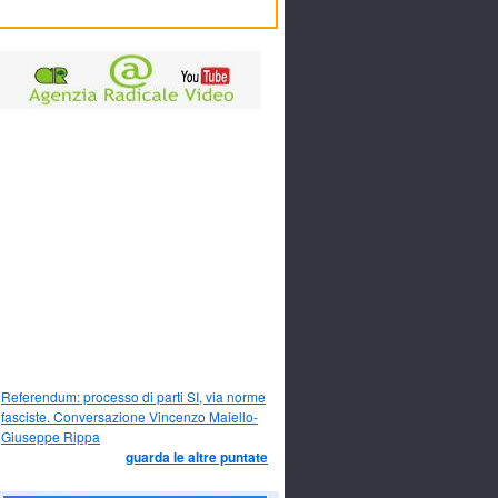
Referendum: processo di parti SI, via norme
fasciste. Conversazione Vincenzo Maiello-
Giuseppe Rippa
guarda le altre puntate