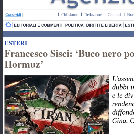
Condividi
|
Chi siamo
Redazione
Contatti
Nuo
EDITORIALI E COMMENTI
POLITICA
DIRITTI E LIBERTA'
EST
ESTERI
Francesco Sisci: ‘Buco nero pol
Hormuz’
L'assen
dubbi i
e le di
rendend
diffond
Cina. 