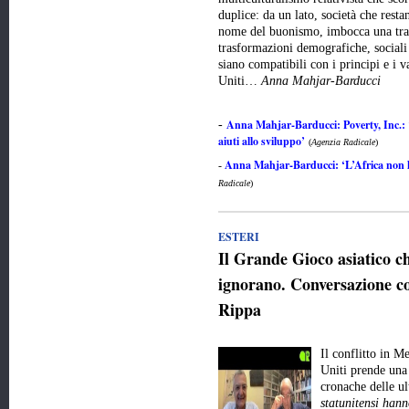
duplice: da un lato, società che resta
nome del buonismo, imbocca una trai
trasformazioni demografiche, sociali 
siano compatibili con i principi e i v
Uniti…
Anna Mahjar-Barducci
Anna Mahjar-Barducci: Poverty, Inc.: 
-
aiuti allo sviluppo’
(
Agenzia Radicale
)
Anna Mahjar-Barducci: ‘L’Africa non ha
-
Radicale
)
ESTERI
Il Grande Gioco asiatico 
ignorano. Conversazione co
Rippa
Il conflitto in M
Uniti prende una 
cronache delle u
statunitensi hann