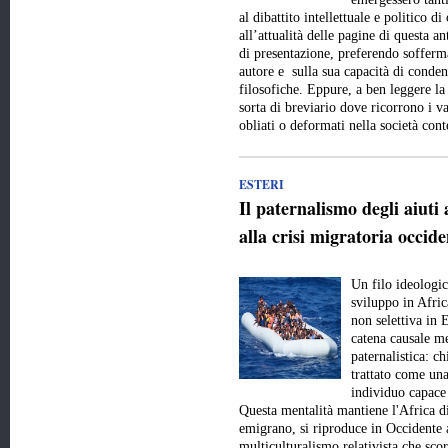
al dibattito intellettuale e politico 
all’attualità delle pagine di questa a
di presentazione, preferendo sofferma
autore e sulla sua capacità di conde
filosofiche. Eppure, a ben leggere la
sorta di breviario dove ricorrono i val
obliati o deformati nella società c
ESTERI
Il paternalismo degli aiuti 
alla crisi migratoria occide
Un filo ideologic
sviluppo in Afric
non selettiva in 
catena causale me
paternalistica: c
trattato come una
individuo capace 
Questa mentalità mantiene l'Africa d
emigrano, si riproduce in Occidente 
multiculturalismo relativista che scor