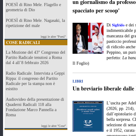
un giornalismo da professor
POESÌ di Rino Mele. Flagello e
spacciato per scoop'
geometria di Dio
POESÌ di Rino Mele. Nagasaki, la
Sigfrido
Di
e dei 
ripetizione del male
indimenticabile p
mancanza del gran
leggi le altre "Poesì"
COSE RADICALI
pasticcio profes
di ridicolo anche
La Mozione del 43° Congresso del
Peppino, un puri
Partito Radicale tenutosi a Roma
perfetto:
La band
dal 4 all’8 febbraio 2026
Il Foglio)
Radio Radicale. Intervista a Geppi
Rippa: il congresso del Partito
LIBRI
Radicale per la stampa non è
Un breviario liberale dalle
esistito
Audiovideo della presentazione di
L’uscita per Ade
Quaderni Radicali 118 alla
(2026; pp. 214), 
Fondazione Marco Pannella a
dall’epistolario 
Roma
bella sorpresa. Ch
selezione di setta
leggi le altre "Cose"
e il 1952, curat
emergessero tanti 