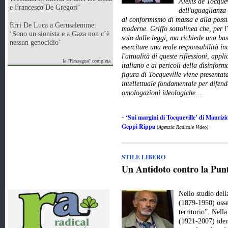
Alexis de Tocquev
e Francesco De Gregori’
dell'uguaglianza 
al conformismo di massa e alla possi
Erri De Luca a Gerusalemme:
moderne. Griffo sottolinea che, per l
‘Sono un sionista e a Gaza non c’è
solo dalle leggi, ma richiede una ba
nessun genocidio’
esercitare una reale responsabilità in
l'attualità di queste riflessioni, app
la "Rassegna" completa
italiano e ai pericoli della disinfor
figura di Tocqueville viene presenta
intellettuale fondamentale per difend
omologazioni ideologiche…
‘Sui margini di Tocqueville’ di Maurizio
-
Geppi Rippa
(
Agenzia Radicale Video
)
STILE LIBERO
Un Antidoto contro la Punt
Nello studio del
(1879-1950) osse
territorio”. Nell
(1921-2007) iden