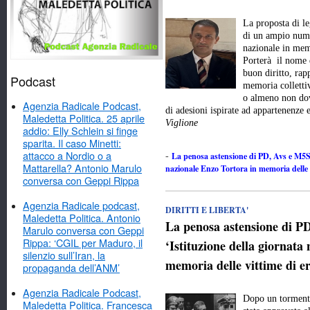
La proposta di l
di un ampio numer
nazionale in memo
Porterà il nome 
buon diritto, rap
Podcast
memoria colletti
o almeno non dov
Agenzia Radicale Podcast,
di adesioni ispirate ad appartenenze
Maledetta Politica. 25 aprile
Viglione
addio: Elly Schlein si finge
sparita. Il caso Minetti:
attacco a Nordio o a
La penosa astensione di PD, Avs e M5Stel
-
Mattarella? Antonio Marulo
nazionale Enzo Tortora in memoria delle v
conversa con Geppi Rippa
Agenzia Radicale podcast,
DIRITTI E LIBERTA'
Maledetta Politica. Antonio
La penosa astensione di PD
Marulo conversa con Geppi
Rippa: ‘CGIL per Maduro, il
‘Istituzione della giornata
silenzio sull’Iran, la
memoria delle vittime di er
propaganda dell’ANM’
Agenzia Radicale Podcast,
Dopo un tormenta
Maledetta Politica. Francesca