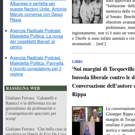
stata approvata a
Albanese è perfetta per
“Istituzione dell
queste Nazioni Unite. Antonio
memoria delle vit
Marulo conversa con Geppi
al Senato. Benché
Rippa
obiezioni avanzat
preliminare, inse
Agenzia Radicale Podcast,
ingiustamente, non vi è stato un vot
Maledetta Politica. La corsa
e
5Stelle
si sono infatti astenuti e ci
dei ‘cosiddetti liberali’ al
strumentali… [
red
.]
centro
Agenzia Radicale Podcast,
LIBRI
Maledetta Politica. Pannella,
‘Sui margini di Tocquevill
il ricordo consolatorio per il
regime
bussola liberale contro le d
Conversazione dell’autore 
RASSEGNA WEB
Rippa
Giuliano Ferrara: 'Gabanelli e
Ranucci e la differenza tra un
giornalismo da professorini e
La conversazione 
l’avanspettacolo spacciato per
Giuseppe Rippa è
scoop'
margini di Tocqu
analizza il pensie
Giuliano Ferrara: ‘Che bella cosa la
storica e metodo
vecchiaia in libertà di Erri De Luca