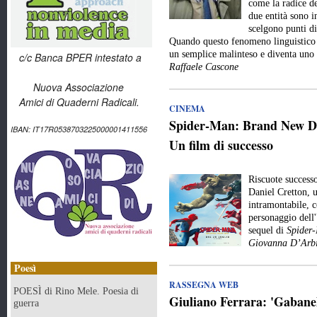
come la radice de
due entità sono 
scelgono punti di
Quando questo fenomeno linguistico e
un semplice malinteso e diventa uno
c/c Banca BPER intestato a
Raffaele Cascone
Nuova Associazione
Amici di Quaderni Radicali.
CINEMA
Spider-Man: Brand New Day
IBAN: IT17R0538703225000001411556
Un film di successo
Riscuote success
Daniel Cretton, 
intramontabile, c
personaggio dell
sequel di
Spider
Giovanna D’Arbi
Poesì
RASSEGNA WEB
POESÌ di Rino Mele. Poesia di
Giuliano Ferrara: 'Gabanell
guerra