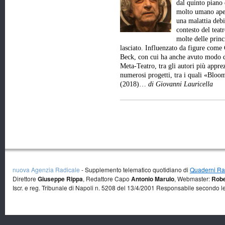
dal quinto piano 
molto umano aper
una malattia debi
contesto del teat
molte delle princ
lasciato. Influenzato da figure come
Beck, con cui ha anche avuto modo d
Meta-Teatro, tra gli autori più appre
numerosi progetti, tra i quali «Bl
(2018)…
di Giovanni Lauricella
nuova Agenzia Radicale
- Supplemento telematico quotidiano di
Quaderni Rad
Direttore
Giuseppe Rippa
, Redattore Capo
Antonio Marulo
, Webmaster:
Robe
Iscr. e reg. Tribunale di Napoli n. 5208 del 13/4/2001 Responsabile secondo l