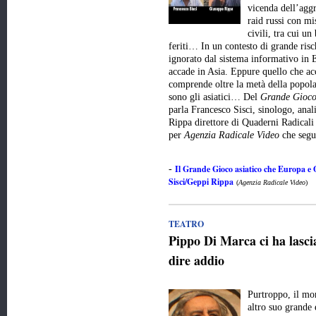
vicenda dell’aggr
raid russi con mis
civili, tra cui un
feriti… In un contesto di grande risc
ignorato dal sistema informativo in E
accade in Asia. Eppure quello che ac
comprende oltre la metà della popola
sono gli asiatici… Del
Grande Gioco
parla Francesco Sisci, sinologo, anali
Rippa direttore di Quaderni Radicali
per
Agenzia Radicale Video
che seg
Il Grande Gioco asiatico che Europa e
-
Sisci/Geppi Rippa
(
Agenzia Radicale Video
)
TEATRO
Pippo Di Marca ci ha lasci
dire addio
Purtroppo, il mo
altro suo grande 