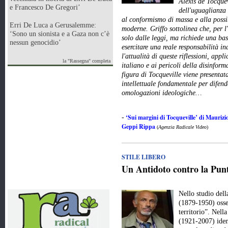
Alexis de Tocquev
e Francesco De Gregori’
dell'uguaglianza 
al conformismo di massa e alla possi
Erri De Luca a Gerusalemme:
moderne. Griffo sottolinea che, per l
‘Sono un sionista e a Gaza non c’è
solo dalle leggi, ma richiede una ba
nessun genocidio’
esercitare una reale responsabilità in
l'attualità di queste riflessioni, app
la "Rassegna" completa
italiano e ai pericoli della disinfor
figura di Tocqueville viene presenta
intellettuale fondamentale per difend
omologazioni ideologiche…
‘Sui margini di Tocqueville’ di Maurizio
-
Geppi Rippa
(
Agenzia Radicale Video
)
STILE LIBERO
Un Antidoto contro la Punt
Nello studio del
(1879-1950) osse
territorio”. Nell
(1921-2007) iden