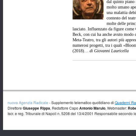
dal quinto piano 
molto umano aper
una malattia debi
contesto del teat
molte delle princ
lasciato. Influenzato da figure come
Beck, con cui ha anche avuto modo d
Meta-Teatro, tra gli autori più appre
numerosi progetti, tra i quali «Bl
(2018)…
di Giovanni Lauricella
nuova Agenzia Radicale
- Supplemento telematico quotidiano di
Quaderni Rad
Direttore
Giuseppe Rippa
, Redattore Capo
Antonio Marulo
, Webmaster:
Robe
Iscr. e reg. Tribunale di Napoli n. 5208 del 13/4/2001 Responsabile secondo l