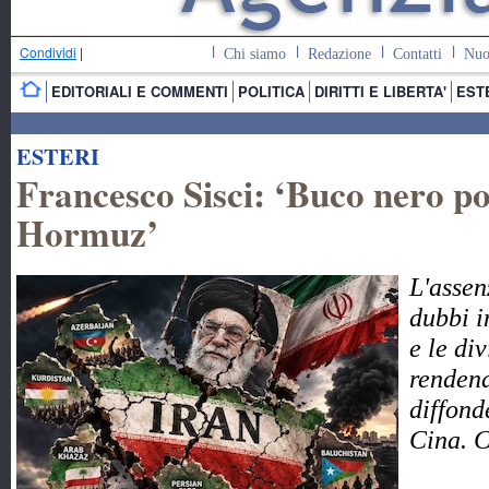
Condividi
|
Chi siamo
Redazione
Contatti
Nuo
EDITORIALI E COMMENTI
POLITICA
DIRITTI E LIBERTA'
EST
ESTERI
Francesco Sisci: ‘Buco nero pol
Hormuz’
L'assen
dubbi i
e le di
rendend
diffond
Cina. 