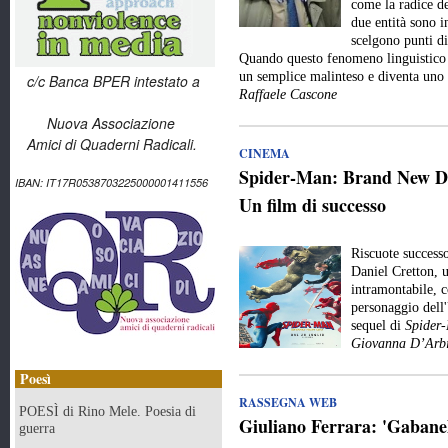
come la radice de
due entità sono 
scelgono punti di
Quando questo fenomeno linguistico e
un semplice malinteso e diventa uno
c/c Banca BPER intestato a
Raffaele Cascone
Nuova Associazione
Amici di Quaderni Radicali.
CINEMA
Spider-Man: Brand New Day
IBAN: IT17R0538703225000001411556
Un film di successo
Riscuote success
Daniel Cretton, 
intramontabile, c
personaggio dell
sequel di
Spider
Giovanna D’Arbi
Poesì
RASSEGNA WEB
POESÌ di Rino Mele. Poesia di
Giuliano Ferrara: 'Gabanell
guerra