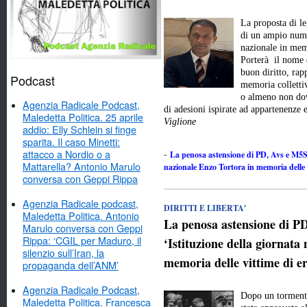
La proposta di l
di un ampio numer
nazionale in memo
Porterà il nome 
buon diritto, rap
Podcast
memoria colletti
o almeno non dov
Agenzia Radicale Podcast,
di adesioni ispirate ad appartenenze
Maledetta Politica. 25 aprile
Viglione
addio: Elly Schlein si finge
sparita. Il caso Minetti:
attacco a Nordio o a
La penosa astensione di PD, Avs e M5Stel
-
Mattarella? Antonio Marulo
nazionale Enzo Tortora in memoria delle v
conversa con Geppi Rippa
Agenzia Radicale podcast,
DIRITTI E LIBERTA'
Maledetta Politica. Antonio
La penosa astensione di PD
Marulo conversa con Geppi
Rippa: ‘CGIL per Maduro, il
‘Istituzione della giornata
silenzio sull’Iran, la
memoria delle vittime di er
propaganda dell’ANM’
Agenzia Radicale Podcast,
Dopo un tormenta
Maledetta Politica. Francesca