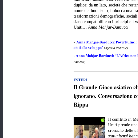
duplice: da un lato, società che resta
nome del buonismo, imbocca una trai
trasformazioni demografiche, sociali 
siano compatibili con i principi e i v
Uniti…
Anna Mahjar-Barducci
Anna Mahjar-Barducci: Poverty, Inc.: 
-
aiuti allo sviluppo’
(
Agenzia Radicale
)
Anna Mahjar-Barducci: ‘L’Africa non ha
-
Radicale
)
ESTERI
Il Grande Gioco asiatico 
ignorano. Conversazione co
Rippa
Il conflitto in M
Uniti prende una 
cronache delle u
statunitensi hann