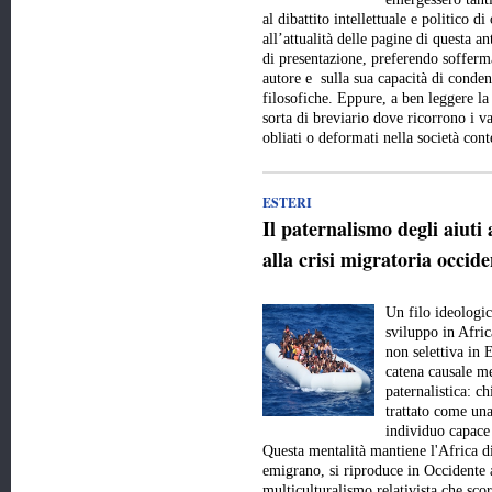
al dibattito intellettuale e politico 
all’attualità delle pagine di questa a
di presentazione, preferendo sofferma
autore e sulla sua capacità di conde
filosofiche. Eppure, a ben leggere la
sorta di breviario dove ricorrono i val
obliati o deformati nella società c
ESTERI
Il paternalismo degli aiuti 
alla crisi migratoria occide
Un filo ideologic
sviluppo in Afric
non selettiva in 
catena causale me
paternalistica: c
trattato come una
individuo capace 
Questa mentalità mantiene l'Africa d
emigrano, si riproduce in Occidente 
multiculturalismo relativista che scor