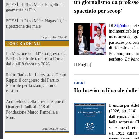
un giornalismo da professor
POESÌ di Rino Mele. Flagello e
spacciato per scoop'
geometria di Dio
POESÌ di Rino Mele. Nagasaki, la
Sigfrido
Di
e dei 
ripetizione del male
indimenticabile p
mancanza del gran
leggi le altre "Poesì"
COSE RADICALI
pasticcio profes
di ridicolo anche
La Mozione del 43° Congresso del
Peppino, un puri
Partito Radicale tenutosi a Roma
perfetto:
La band
dal 4 all’8 febbraio 2026
Il Foglio)
Radio Radicale. Intervista a Geppi
Rippa: il congresso del Partito
LIBRI
Radicale per la stampa non è
Un breviario liberale dalle
esistito
Audiovideo della presentazione di
L’uscita per Ade
Quaderni Radicali 118 alla
(2026; pp. 214), 
Fondazione Marco Pannella a
dall’epistolario 
Roma
bella sorpresa. Ch
selezione di setta
leggi le altre "Cose"
e il 1952, curat
emergessero tanti 