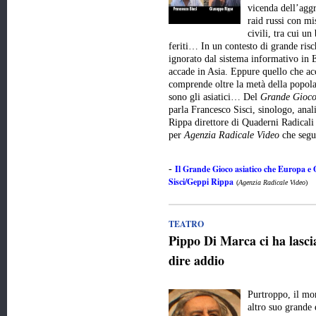
vicenda dell’aggr
raid russi con mis
civili, tra cui un
feriti… In un contesto di grande risc
ignorato dal sistema informativo in E
accade in Asia. Eppure quello che ac
comprende oltre la metà della popola
sono gli asiatici… Del
Grande Gioco
parla Francesco Sisci, sinologo, anali
Rippa direttore di Quaderni Radicali
per
Agenzia Radicale Video
che seg
Il Grande Gioco asiatico che Europa e
-
Sisci/Geppi Rippa
(
Agenzia Radicale Video
)
TEATRO
Pippo Di Marca ci ha lasci
dire addio
Purtroppo, il mo
altro suo grande 