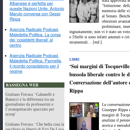
stata approvata a
Albanese è perfetta per
“Istituzione dell
queste Nazioni Unite. Antonio
memoria delle vit
Marulo conversa con Geppi
al Senato. Benché
Rippa
obiezioni avanzat
preliminare, inse
Agenzia Radicale Podcast,
ingiustamente, non vi è stato un vot
Maledetta Politica. La corsa
e
5Stelle
si sono infatti astenuti e ci
dei ‘cosiddetti liberali’ al
strumentali… [
red
.]
centro
Agenzia Radicale Podcast,
LIBRI
Maledetta Politica. Pannella,
‘Sui margini di Tocquevill
il ricordo consolatorio per il
regime
bussola liberale contro le d
Conversazione dell’autore 
RASSEGNA WEB
Rippa
Giuliano Ferrara: 'Gabanelli e
Ranucci e la differenza tra un
giornalismo da professorini e
La conversazione 
l’avanspettacolo spacciato per
Giuseppe Rippa è
scoop'
margini di Tocqu
analizza il pensie
Giuliano Ferrara: ‘Che bella cosa la
storica e metodo
vecchiaia in libertà di Erri De Luca