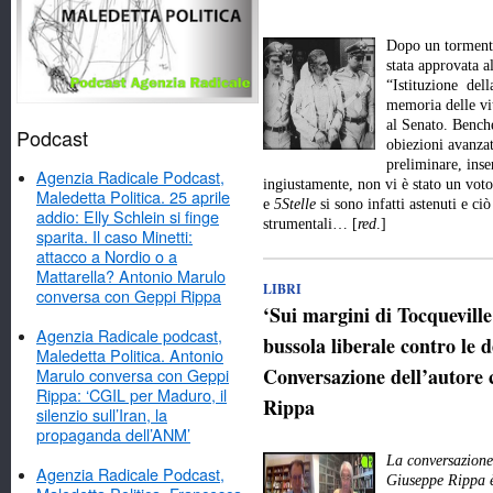
Dopo un tormenta
stata approvata a
“Istituzione dell
memoria delle vit
al Senato. Benché
Podcast
obiezioni avanzat
preliminare, inse
Agenzia Radicale Podcast,
ingiustamente, non vi è stato un vot
Maledetta Politica. 25 aprile
e
5Stelle
si sono infatti astenuti e ci
addio: Elly Schlein si finge
strumentali… [
red
.]
sparita. Il caso Minetti:
attacco a Nordio o a
Mattarella? Antonio Marulo
LIBRI
conversa con Geppi Rippa
‘Sui margini di Tocquevill
Agenzia Radicale podcast,
bussola liberale contro le d
Maledetta Politica. Antonio
Conversazione dell’autore 
Marulo conversa con Geppi
Rippa: ‘CGIL per Maduro, il
Rippa
silenzio sull’Iran, la
propaganda dell’ANM’
La conversazione 
Agenzia Radicale Podcast,
Giuseppe Rippa è