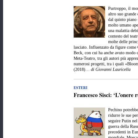
Purtroppo, il mo
altro suo grande 
dal quinto piano 
molto umano aper
una malattia debi
contesto del teat
molte delle princ
lasciato. Influenzato da figure come
Beck, con cui ha anche avuto modo d
Meta-Teatro, tra gli autori più appre
numerosi progetti, tra i quali «Bl
(2018)…
di Giovanni Lauricella
ESTERI
Francesco Sisci: ‘L’onere r
Pechino potrebbe 
ridurre le sue pe
seguire Putin nel
guerra della Russ
precedenti in Eur
mondiale. Mosca 