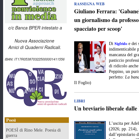
RASSEGNA WEB
Giuliano Ferrara: 'Gabanell
un giornalismo da professor
c/c Banca BPER intestato a
spacciato per scoop'
Nuova Associazione
Sigfrido
Di
e dei 
Amici di Quaderni Radicali.
indimenticabile p
mancanza del gran
IBAN: IT17R0538703225000001411556
pasticcio profes
di ridicolo anche
Peppino, un puri
perfetto:
La band
Il Foglio)
LIBRI
Un breviario liberale dalle
Poesì
L’uscita per Ade
(2026; pp. 214), 
POESÌ di Rino Mele. Poesia di
dall’epistolario 
guerra