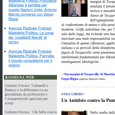
Maledetta Politica. Francesca
margini di Tocqu
Albanese è perfetta per
analizza il pensie
queste Nazioni Unite. Antonio
storica e metodo
Marulo conversa con Geppi
Alexis de Tocquev
Rippa
dell'uguaglianza 
al conformismo di massa e alla possi
Agenzia Radicale Podcast,
moderne. Griffo sottolinea che, per l
Maledetta Politica. La corsa
solo dalle leggi, ma richiede una ba
dei ‘cosiddetti liberali’ al
esercitare una reale responsabilità in
centro
l'attualità di queste riflessioni, app
italiano e ai pericoli della disinfor
Agenzia Radicale Podcast,
figura di Tocqueville viene presenta
Maledetta Politica. Pannella,
intellettuale fondamentale per difend
il ricordo consolatorio per il
omologazioni ideologiche…
regime
‘Sui margini di Tocqueville’ di Maurizio
-
RASSEGNA WEB
Geppi Rippa
(
Agenzia Radicale Video
)
Giuliano Ferrara: 'Gabanelli e
Ranucci e la differenza tra un
STILE LIBERO
giornalismo da professorini e
l’avanspettacolo spacciato per
Un Antidoto contro la Punt
scoop'
Giuliano Ferrara: ‘Che bella cosa la
Nello studio del