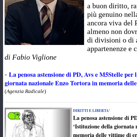
a buon diritto, r
più genuino nell
ancora viva del 
almeno non dovr
di divisioni o di
appartenenze e 
di Fabio Viglione
La penosa astensione di PD, Avs e M5Stelle per la
-
giornata nazionale Enzo Tortora in memoria delle v
(
Agenzia Radicale
)
DIRITTI E LIBERTA'
La penosa astensione di PD
‘Istituzione della giornata
memoria delle vittime di er