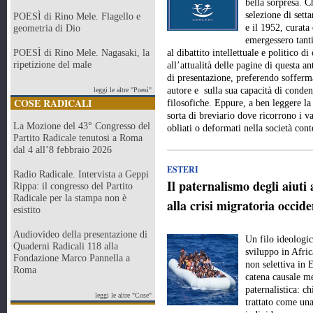
bella sorpresa. Ch
selezione di setta
POESÌ di Rino Mele. Flagello e
e il 1952, curat
geometria di Dio
emergessero tanti 
POESÌ di Rino Mele. Nagasaki, la
al dibattito intellettuale e politico 
ripetizione del male
all’attualità delle pagine di questa a
di presentazione, preferendo sofferma
autore e sulla sua capacità di conde
leggi le altre "Poesì"
COSE RADICALI
filosofiche. Eppure, a ben leggere la
sorta di breviario dove ricorrono i val
La Mozione del 43° Congresso del
obliati o deformati nella società c
Partito Radicale tenutosi a Roma
dal 4 all’8 febbraio 2026
ESTERI
Radio Radicale. Intervista a Geppi
Il paternalismo degli aiuti 
Rippa: il congresso del Partito
Radicale per la stampa non è
alla crisi migratoria occide
esistito
Audiovideo della presentazione di
Un filo ideologic
Quaderni Radicali 118 alla
sviluppo in Afric
Fondazione Marco Pannella a
non selettiva in 
Roma
catena causale me
paternalistica: c
leggi le altre "Cose"
trattato come una