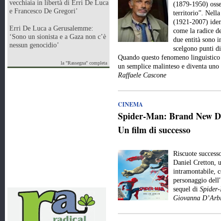
vecchiaia in libertà di Erri De Luca
(1879-1950) osse
e Francesco De Gregori’
territorio”. Nell
(1921-2007) iden
Erri De Luca a Gerusalemme:
come la radice de
‘Sono un sionista e a Gaza non c’è
due entità sono 
nessun genocidio’
scelgono punti di
Quando questo fenomeno linguistico e
la "Rassegna" completa
un semplice malinteso e diventa uno
Raffaele Cascone
CINEMA
Spider-Man: Brand New Day
Un film di successo
Riscuote success
Daniel Cretton, 
intramontabile, c
personaggio dell
sequel di
Spider
Giovanna D’Arbi