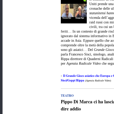
Uniti prende una 
cronache delle u
statunitensi hann
vicenda dell’aggr
raid russi con mis
civili, tra cui un
feriti… In un contesto di grande risc
ignorato dal sistema informativo in E
accade in Asia. Eppure quello che ac
comprende oltre la metà della popola
sono gli asiatici… Del
Grande Gioco
parla Francesco Sisci, sinologo, anali
Rippa direttore di Quaderni Radicali
per
Agenzia Radicale Video
che seg
Il Grande Gioco asiatico che Europa e
-
Sisci/Geppi Rippa
(
Agenzia Radicale Video
)
TEATRO
Pippo Di Marca ci ha lasci
dire addio