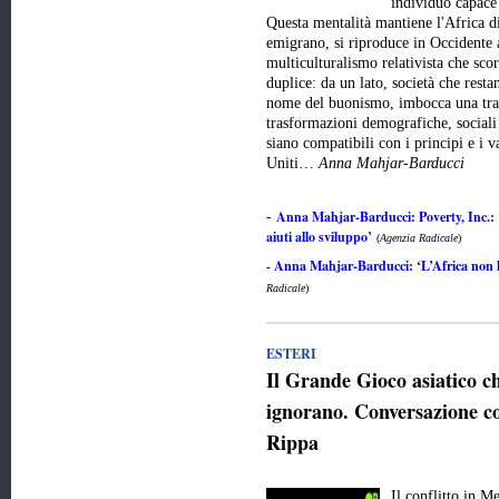
individuo capace 
Questa mentalità mantiene l'Africa d
emigrano, si riproduce in Occidente 
multiculturalismo relativista che scor
duplice: da un lato, società che resta
nome del buonismo, imbocca una trai
trasformazioni demografiche, sociali 
siano compatibili con i principi e i v
Uniti…
Anna Mahjar-Barducci
Anna Mahjar-Barducci: Poverty, Inc.: 
-
aiuti allo sviluppo’
(
Agenzia Radicale
)
Anna Mahjar-Barducci: ‘L’Africa non ha
-
Radicale
)
ESTERI
Il Grande Gioco asiatico 
ignorano. Conversazione co
Rippa
Il conflitto in M