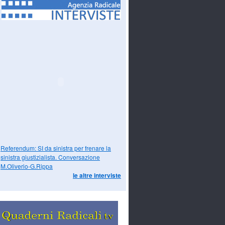
Referendum: SI da sinistra per frenare la
sinistra giustizialista. Conversazione
M.Oliverio-G.Rippa
le altre interviste