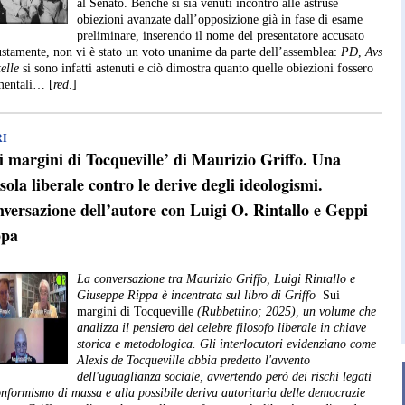
al Senato. Benché si sia venuti incontro alle astruse
obiezioni avanzate dall’opposizione già in fase di esame
preliminare, inserendo il nome del presentatore accusato
ustamente, non vi è stato un voto unanime da parte dell’assemblea:
PD
,
Avs
elle
si sono infatti astenuti e ciò dimostra quanto quelle obiezioni fossero
mentali… [
red
.]
RI
i margini di Tocqueville’ di Maurizio Griffo. Una
sola liberale contro le derive degli ideologismi.
versazione dell’autore con Luigi O. Rintallo e Geppi
ppa
La conversazione tra Maurizio Griffo, Luigi Rintallo e
Giuseppe Rippa è incentrata sul libro di Griffo
Sui
margini di Tocqueville
(Rubbettino; 2025), un volume che
analizza il pensiero del celebre filosofo liberale in chiave
storica e metodologica. Gli interlocutori evidenziano come
Alexis de Tocqueville abbia predetto l'avvento
dell'uguaglianza sociale, avvertendo però dei rischi legati
onformismo di massa e alla possibile deriva autoritaria delle democrazie