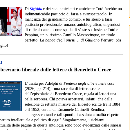
Sigfrido
Di
e dei suoi amichetti e amichette Totò farebbe un
indimenticabile pasticcio di farsa e avanspettacolo. In
mancanza del grandissimo comico, è lui stesso a farsi
pasticcio professionale, umano, autobiografico, ungendosi
di ridicolo anche come spalla di sé stesso, insieme Totò e
Peppino, un purissimo Camillo Mastrocinque, un titolo
perfetto:
La banda degli onesti
…
di Giuliano Ferrara
(da
oglio)
RI
breviario liberale dalle lettere di Benedetto Croce
L’uscita per Adelphi di
Perdersi negli altri e nelle cose
(2026; pp. 214), una raccolta di lettere scelte
dall’epistolario di Benedetto Croce, regala ai lettori una
bella sorpresa. Chi poteva aspettarsi, infatti, che dalla
selezione di settanta missive del filosofo scritte fra il 1884
e il 1952, curata da Emanuele Cutinelli-Rendina,
emergessero tanti e tali spunti di assoluta attualità rispetto
battito intellettuale e politico di oggi? Singolarmente, i richiami
attualità delle pagine di questa antologia sono poco evidenziati dalle sinossi