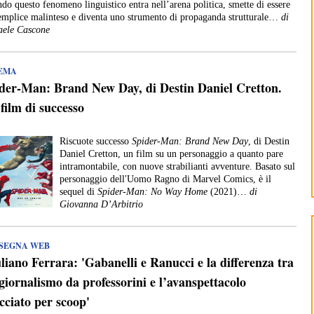
do questo fenomeno linguistico entra nell’arena politica, smette di essere
emplice malinteso e diventa uno strumento di propaganda strutturale…
di
aele Cascone
EMA
der-Man: Brand New Day, di Destin Daniel Cretton.
film di successo
Riscuote successo
Spider-Man: Brand New Day
, di Destin
Daniel Cretton, un film su un personaggio a quanto pare
intramontabile, con nuove strabilianti avventure. Basato sul
personaggio dell'Uomo Ragno di Marvel Comics, è il
sequel di
Spider-Man: No Way Home
(2021)…
di
Giovanna D’Arbitrio
SEGNA WEB
liano Ferrara: 'Gabanelli e Ranucci e la differenza tra
giornalismo da professorini e l’avanspettacolo
cciato per scoop'