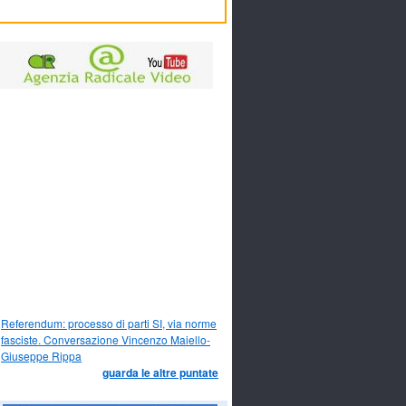
Referendum: processo di parti SI, via norme
fasciste. Conversazione Vincenzo Maiello-
Giuseppe Rippa
guarda le altre puntate