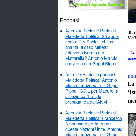
Podcast
Agenzia Radicale Podcast,
di a
Maledetta Politica. 25 aprile
Vigl
addio: Elly Schlein si finge
sparita. Il caso Minetti:
attacco a Nordio o a
La 
-
Mattarella? Antonio Marulo
nazio
conversa con Geppi Rippa
Agenzia Radicale podcast,
DIRI
Maledetta Politica. Antonio
La 
Marulo conversa con Geppi
Rippa: ‘CGIL per Maduro, il
‘Is
silenzio sull’Iran, la
mem
propaganda dell’ANM’
Agenzia Radicale Podcast,
Maledetta Politica. Francesca
Albanese è perfetta per
queste Nazioni Unite. Antonio
Marulo conversa con Geppi