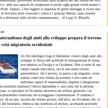
resentazione, preferendo soffermarsi sulla scoperta del lato intimo del loro
re e sulla sua capacità di condensare in poche righe grandi verità umane e
sofiche. Eppure, a ben leggere la sequenza di questi messaggi si ricava una
 di breviario dove ricorrono i valori e i principi liberali, tanto sovente
ati o deformati nella società contemporanea…
di Luigi O. Rintallo
ERI
paternalismo degli aiuti allo sviluppo prepara il terreno
a crisi migratoria occidentale
Un filo ideologico lega il fallimento cronico degli aiuti allo
sviluppo in Africa alle politiche di immigrazione di massa
non selettiva in Europa e in Occidente. Non si tratta di una
catena causale meccanica, ma di una stessa visione
paternalistica: chi è povero, in patria o da migrante, viene
trattato come una vittima da assistere e non come un
individuo capace di responsabilità, impresa e integrazione.
ta mentalità mantiene l'Africa dipendente e, una volta che le persone
rano, si riproduce in Occidente attraverso un welfare generoso e un
iculturalismo relativista che scoraggiano l'assimilazione. Il risultato è
ice: da un lato, società che restano povere; dall'altro, un Occidente che, in
 del buonismo, imbocca una traiettoria di declino, accettando profonde