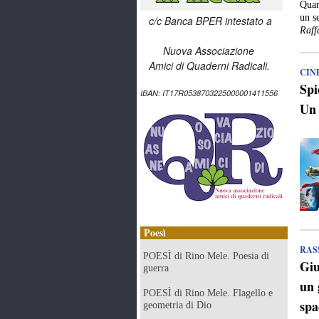
Quan
un s
c/c Banca BPER intestato a
Raff
Nuova Associazione
Amici di Quaderni Radicali.
CIN
Spi
IBAN: IT17R0538703225000001411556
Un 
Poesì
RAS
POESÌ di Rino Mele. Poesia di
Giu
guerra
un 
POESÌ di Rino Mele. Flagello e
spa
geometria di Dio