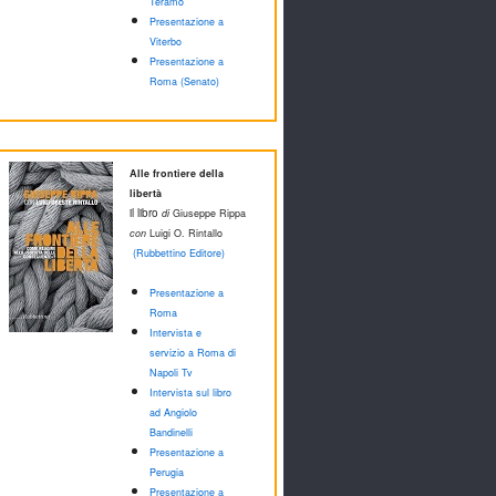
Teramo
Presentazione a
Viterbo
Presentazione a
Roma (Senato)
Alle frontiere della
libertà
il libro
di
Giuseppe Rippa
con
Luigi O. Rintallo
(Rubbettino Editore)
Presentazione a
Roma
Intervista e
servizio a Roma di
Napoli Tv
Intervista sul libro
ad Angiolo
Bandinelli
Presentazione a
Perugia
Presentazione a