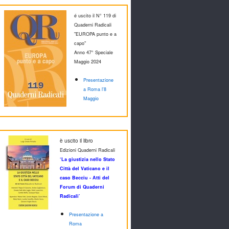
é uscito il N° 119 di
Quaderni Radicali
"EUROPA punto e a
capo"
Anno 47° Speciale
M
aggio 2024
Presentazione
a Roma l'8
Maggio
è uscito il libro
Edizioni Quaderni Radicali
‘La giustizia nello Stato
Città del Vaticano e il
caso Becciu - Atti del
Forum di Quaderni
Radicali’
Presentazione a
Roma