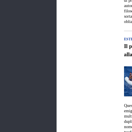
di p
auto
filo
sorta
obli
EST
Il 
all
Ques
emig
mult
dupl
nome