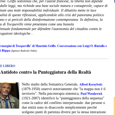
rne. Griffo sottolinea che, per l'autore francese, la libertà non dipende
 dalle leggi, ma richiede una base sociale matura e consapevole, capace di
itare una reale responsabilità individuale. Il dibattito mette in luce
ualità di queste riflessioni, applicandole alla crisi del panorama politico
iano e ai pericoli della disinformazione contemporanea. In definitiva, la
ra di Tocqueville viene presentata come una bussola
llettuale fondamentale per difendere l'autonomia del cittadino contro le
ogazioni ideologiche…
 margini di Tocqueville’ di Maurizio Griffo. Conversazione con Luigi O. Rintallo e
i Rippa
(
Agenzia Radicale Video
)
LE LIBERO
Antidoto contro la Punteggiatura della Realtà
Alfred Korzybski
Nello studio della Semantica Generale,
(1879-1950) osservò notoriamente che “la mappa non è il
Paul Watzlawick
territorio”. Nella psicoterapia sistemica,
(1921-2007) identificò la “punteggiatura della sequenza”
come la radice del conflitto interpersonale: due persone o
due entità sono in disaccordo semplicemente perché
scelgono punti di partenza diversi per la stessa interazione.