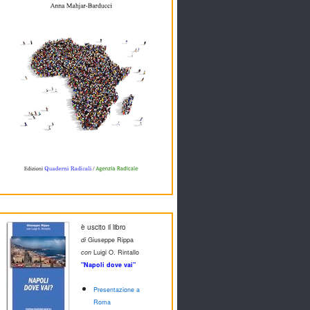
è uscito il libro
di
Giuseppe Rippa
con
Luigi O. Rintallo
"Napoli dove vai"
Presentazione a
Roma