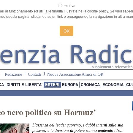
Informativa
ari al funzionamento ed utili alle finalità illustrate nella cookie policy. Se vuoi sape
o questa pagina, cliccando su un link o proseguendo la navigazione in altra manie
OK
Redazione
Contatti
Nuova Associazione Amici di QR
CA
DIRITTI E LIBERTA'
ESTERI
EUROPA
CRONACA
ECONOMIA
CU
co nero politico su Hormuz’
L'assenza del leader supremo, i dubbi interni sulla sua
presenza e le divisioni di potere stanno rendendo l'Iran