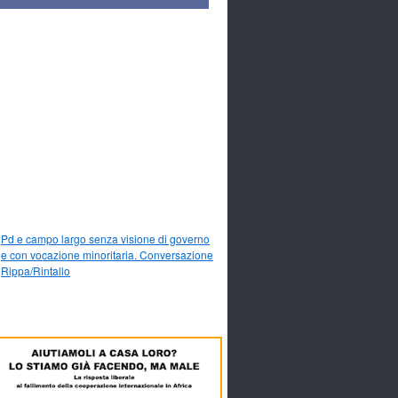
Pd e campo largo senza visione di governo
e con vocazione minoritaria. Conversazione
Rippa/Rintallo