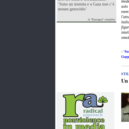
mode
‘Sono un sionista e a Gaza non c’è
solo
nessun genocidio’
eserc
l'att
la "Rassegna" completa
ital
figu
inte
omol
‘Sui
-
Gepp
STI
Un 