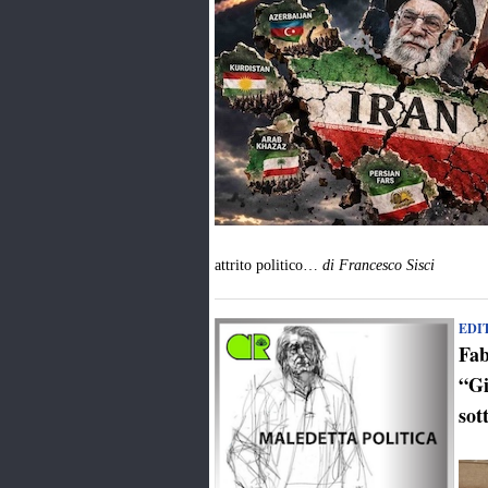
attrito politico…
di Francesco Sisci
EDI
Fab
“Gi
sot