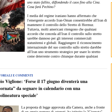
uno stato fallito, diffondendo il caos fino alla Cina.
Cosa farà Pechino?
I media del regime iraniano hanno affermato che
l'emergente accordo Iran-Oman consentirebbe all'Iran di
mantenere il controllo dello Stretto di Hormuz.
Tuttavia, molti americani ritengono che qualsiasi
accordo che conceda all'Iran il controllo sullo stretto
sarebbe dannoso per gli interessi commerciali
statunitensi e globali. Raggiungere il riconoscimento
internazionale del suo controllo sullo stretto darebbe
all'Iran uno strumento strategico per usare lo stretto
come deterrente contro chiunque durante qualsiasi
TORIALI E COMMENTI
io Viglione: ‘Forse il 17 giugno diventerà una
ornata” da segnare in calendario con una
tolineatura speciale’
La proposta di legge approvata alla Camera, anche a fronte
di un ampio numero di astenuti, ha istituito la “Giornata”