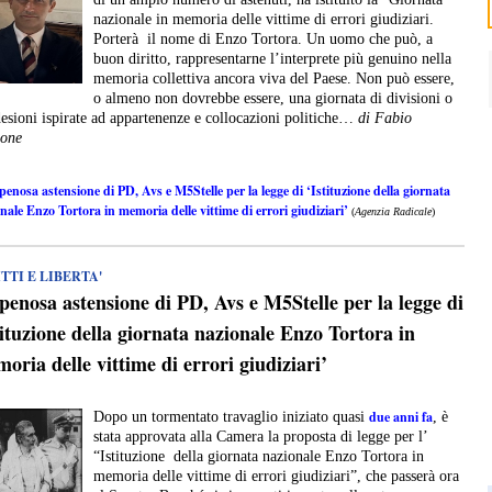
nazionale in memoria delle vittime di errori giudiziari.
Porterà il nome di Enzo Tortora. Un uomo che può, a
buon diritto, rappresentarne l’interprete più genuino nella
memoria collettiva ancora viva del Paese. Non può essere,
o almeno non dovrebbe essere, una giornata di divisioni o
desioni ispirate ad appartenenze e collocazioni politiche…
di Fabio
ione
penosa astensione di PD, Avs e M5Stelle per la legge di ‘Istituzione della giornata
nale Enzo Tortora in memoria delle vittime di errori giudiziari’
(
Agenzia Radicale
)
TTI E LIBERTA'
penosa astensione di PD, Avs e M5Stelle per la legge di
tituzione della giornata nazionale Enzo Tortora in
oria delle vittime di errori giudiziari’
due anni fa
Dopo un tormentato travaglio iniziato quasi
, è
stata approvata alla Camera la proposta di legge per l’
“Istituzione della giornata nazionale Enzo Tortora in
memoria delle vittime di errori giudiziari”, che passerà ora