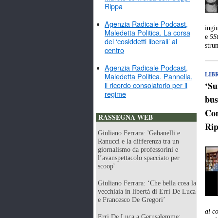
Rippa
Agenzia Radicale Podcast,
ingi
Maledetta Politica. La corsa
e
5St
dei ‘cosiddetti liberali’ al
stru
centro
Agenzia Radicale Podcast,
LIB
Maledetta Politica. Pannella,
‘Su
il ricordo consolatorio per il
regime
bus
Con
RASSEGNA WEB
Ri
Giuliano Ferrara: 'Gabanelli e
Ranucci e la differenza tra un
giornalismo da professorini e
l’avanspettacolo spacciato per
scoop'
Giuliano Ferrara: ‘Che bella cosa la
vecchiaia in libertà di Erri De Luca
e Francesco De Gregori’
al c
Erri De Luca a Gerusalemme: