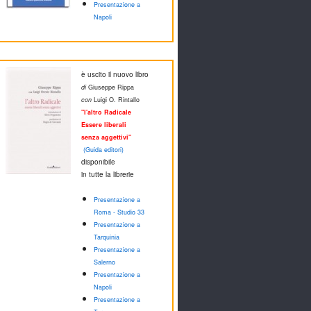
Presentazione a
Napoli
è uscito il nuovo libro
di
Giuseppe Rippa
con
Luigi O. Rintallo
"l'altro Radicale
Essere liberali
senza aggettivi"
(Guida editori)
disponibile
in tutte la librerie
Presentazione a
Roma - Studio 33
Presentazione a
Tarquinia
Presentazione a
Salerno
Presentazione a
Napoli
Presentazione a