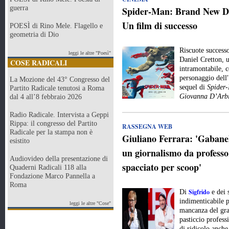
guerra
Spider-Man: Brand New Day
Un film di successo
POESÌ di Rino Mele. Flagello e
geometria di Dio
Riscuote success
leggi le altre "Poesì"
Daniel Cretton, 
COSE RADICALI
intramontabile, c
personaggio dell
La Mozione del 43° Congresso del
sequel di
Spider
Partito Radicale tenutosi a Roma
Giovanna D’Arbi
dal 4 all’8 febbraio 2026
Radio Radicale. Intervista a Geppi
Rippa: il congresso del Partito
RASSEGNA WEB
Radicale per la stampa non è
Giuliano Ferrara: 'Gabanell
esistito
un giornalismo da professor
Audiovideo della presentazione di
spacciato per scoop'
Quaderni Radicali 118 alla
Fondazione Marco Pannella a
Roma
Sigfrido
Di
e dei 
indimenticabile p
leggi le altre "Cose"
mancanza del gran
pasticcio profes
di ridicolo anche