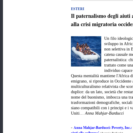
ESTERI
Il paternalismo degli aiuti 
alla crisi migratoria occide
Un filo ideologic
sviluppo in Afric
non selettiva in 
catena causale me
paternalistica: c
trattato come una
individuo capace 
Questa mentalità mantiene l'Africa d
emigrano, si riproduce in Occidente 
multiculturalismo relativista che scor
duplice: da un lato, società che resta
nome del buonismo, imbocca una trai
trasformazioni demografiche, sociali 
siano compatibili con i principi e i v
Uniti…
Anna Mahjar-Barducci
Anna Mahjar-Barducci: Poverty, Inc.: 
-
aiuti allo sviluppo’