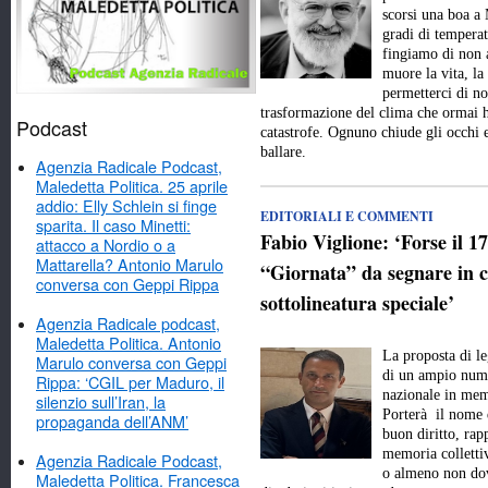
scorsi una boa a 
gradi di temperat
fingiamo di non 
muore la vita, la 
permetterci di no
trasformazione del clima che ormai ha
Podcast
catastrofe. Ognuno chiude gli occhi e
ballare.
Agenzia Radicale Podcast,
Maledetta Politica. 25 aprile
addio: Elly Schlein si finge
EDITORIALI E COMMENTI
sparita. Il caso Minetti:
Fabio Viglione: ‘Forse il 1
attacco a Nordio o a
Mattarella? Antonio Marulo
“Giornata” da segnare in 
conversa con Geppi Rippa
sottolineatura speciale’
Agenzia Radicale podcast,
Maledetta Politica. Antonio
La proposta di l
Marulo conversa con Geppi
di un ampio numer
Rippa: ‘CGIL per Maduro, il
nazionale in memo
silenzio sull’Iran, la
Porterà il nome 
propaganda dell’ANM’
buon diritto, rap
memoria colletti
Agenzia Radicale Podcast,
o almeno non dov
Maledetta Politica. Francesca