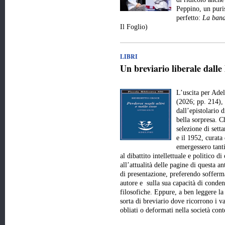
Peppino, un puri
perfetto:
La band
Il Foglio)
LIBRI
Un breviario liberale dalle
L’uscita per Ade
(2026; pp. 214), 
dall’epistolario 
bella sorpresa. Ch
selezione di setta
e il 1952, curat
emergessero tanti 
al dibattito intellettuale e politico 
all’attualità delle pagine di questa a
di presentazione, preferendo sofferma
autore e sulla sua capacità di conde
filosofiche. Eppure, a ben leggere la
sorta di breviario dove ricorrono i val
obliati o deformati nella società c