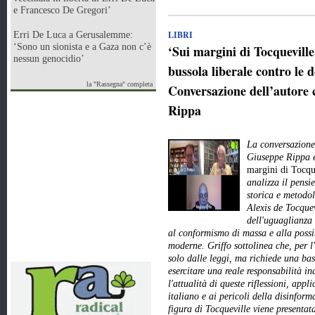
e Francesco De Gregori’
LIBRI
Erri De Luca a Gerusalemme:
‘Sono un sionista e a Gaza non c’è
‘Sui margini di Tocquevill
nessun genocidio’
bussola liberale contro le d
la "Rassegna" completa
Conversazione dell’autore 
Rippa
La conversazione 
Giuseppe Rippa è
margini di Tocqu
analizza il pensie
storica e metodo
Alexis de Tocquev
dell'uguaglianza 
al conformismo di massa e alla possi
moderne. Griffo sottolinea che, per l
solo dalle leggi, ma richiede una ba
esercitare una reale responsabilità in
l'attualità di queste riflessioni, app
italiano e ai pericoli della disinfor
figura di Tocqueville viene presenta