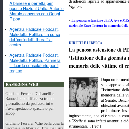
di adesioni ispirate ad appartenenze
Albanese è perfetta per
Viglione
queste Nazioni Unite. Antonio
Marulo conversa con Geppi
Rippa
La penosa astensione di PD, Avs e M5Stel
-
nazionale Enzo Tortora in memoria delle v
Agenzia Radicale Podcast,
Maledetta Politica. La corsa
dei ‘cosiddetti liberali’ al
DIRITTI E LIBERTA'
centro
La penosa astensione di PD
Agenzia Radicale Podcast,
‘Istituzione della giornata
Maledetta Politica. Pannella,
memoria delle vittime di er
il ricordo consolatorio per il
regime
Dopo un tormenta
RASSEGNA WEB
stata approvata a
“Istituzione dell
Giuliano Ferrara: 'Gabanelli e
memoria delle vit
Ranucci e la differenza tra un
al Senato. Benché
giornalismo da professorini e
obiezioni avanzat
l’avanspettacolo spacciato per
preliminare, inse
scoop'
ingiustamente, non vi è stato un vot
e
5Stelle
si sono infatti astenuti e ci
Giuliano Ferrara: ‘Che bella cosa la
strumentali… [
red
.]
vecchiaia in libertà di Erri De Luca