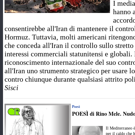
I media
hanno a
accord
consentirebbe all'Iran di mantenere il control
Hormuz. Tuttavia, molti americani ritengono
che conceda all'Iran il controllo sullo strett
interessi commerciali statunitensi e globali.
riconoscimento internazionale del suo contro
all'Iran uno strumento strategico per usare l
contro chiunque durante qualsiasi attrito p
Sisci
Poesì
POESÌ di Rino Mele. Nud
Il Mediterraneo è
per il caldo che h