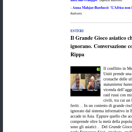
(
Agenzia Radicale
)
Anna Mahjar-Barducci: ‘L’Africa non ha
-
Radicale
)
ESTERI
Il Grande Gioco asiatico 
ignorano. Conversazione co
Rippa
Il conflitto in M
Uniti prende una 
cronache delle u
statunitensi hann
vicenda dell’aggr
raid russi con mis
civili, tra cui un
feriti… In un contesto di grande risc
ignorato dal sistema informativo in E
accade in Asia. Eppure quello che ac
comprende oltre la metà della popola
sono gli asiatici… Del
Grande Gioco