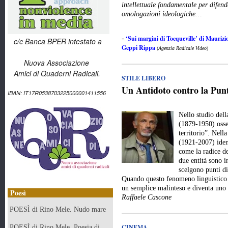
intellettuale fondamentale per difend
omologazioni ideologiche…
‘Sui margini di Tocqueville’ di Maurizio
-
c/c Banca BPER intestato a
Geppi Rippa
(
Agenzia Radicale Video
)
Nuova Associazione
Amici di Quaderni Radicali.
STILE LIBERO
Un Antidoto contro la Punt
IBAN: IT17R0538703225000001411556
Nello studio del
(1879-1950) osse
territorio”. Nell
(1921-2007) iden
come la radice de
due entità sono 
scelgono punti di
Quando questo fenomeno linguistico e
un semplice malinteso e diventa uno
Poesì
Raffaele Cascone
POESÌ di Rino Mele. Nudo mare
CINEMA
POESÌ di Rino Mele. Poesia di