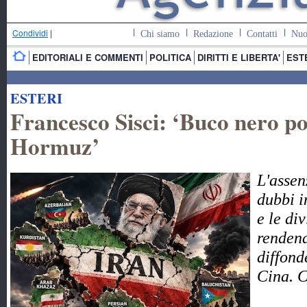
Condividi
|
Chi siamo
Redazione
Contatti
Nuo
EDITORIALI E COMMENTI
POLITICA
DIRITTI E LIBERTA'
EST
ESTERI
Francesco Sisci: ‘Buco nero pol
Hormuz’
L'assen
dubbi i
e le di
rendend
diffond
Cina. 