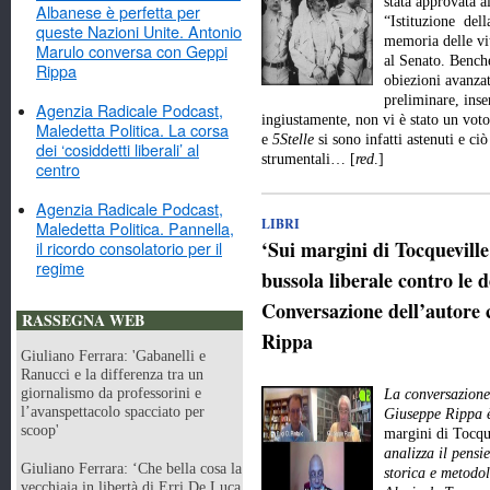
stata approvata a
Albanese è perfetta per
“Istituzione dell
queste Nazioni Unite. Antonio
memoria delle vit
Marulo conversa con Geppi
al Senato. Benché
Rippa
obiezioni avanzat
preliminare, inse
Agenzia Radicale Podcast,
ingiustamente, non vi è stato un vot
Maledetta Politica. La corsa
e
5Stelle
si sono infatti astenuti e ci
dei ‘cosiddetti liberali’ al
strumentali… [
red
.]
centro
Agenzia Radicale Podcast,
LIBRI
Maledetta Politica. Pannella,
‘Sui margini di Tocquevill
il ricordo consolatorio per il
regime
bussola liberale contro le d
Conversazione dell’autore 
RASSEGNA WEB
Rippa
Giuliano Ferrara: 'Gabanelli e
Ranucci e la differenza tra un
giornalismo da professorini e
La conversazione 
l’avanspettacolo spacciato per
Giuseppe Rippa è
scoop'
margini di Tocqu
analizza il pensie
Giuliano Ferrara: ‘Che bella cosa la
storica e metodo
vecchiaia in libertà di Erri De Luca