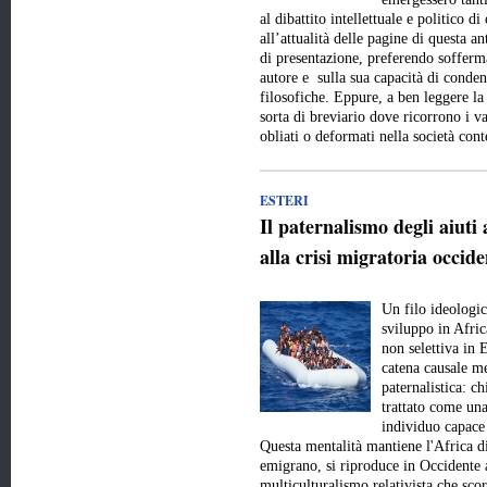
al dibattito intellettuale e politico 
all’attualità delle pagine di questa a
di presentazione, preferendo sofferma
autore e sulla sua capacità di conde
filosofiche. Eppure, a ben leggere la
sorta di breviario dove ricorrono i val
obliati o deformati nella società c
ESTERI
Il paternalismo degli aiuti 
alla crisi migratoria occide
Un filo ideologic
sviluppo in Afric
non selettiva in 
catena causale me
paternalistica: c
trattato come una
individuo capace 
Questa mentalità mantiene l'Africa d
emigrano, si riproduce in Occidente 
multiculturalismo relativista che scor