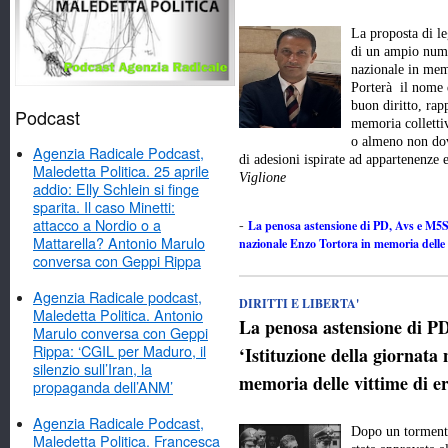
La proposta di l
di un ampio numer
nazionale in memo
Porterà il nome 
buon diritto, rap
Podcast
memoria colletti
o almeno non dov
Agenzia Radicale Podcast,
di adesioni ispirate ad appartenenze
Maledetta Politica. 25 aprile
Viglione
addio: Elly Schlein si finge
sparita. Il caso Minetti:
attacco a Nordio o a
La penosa astensione di PD, Avs e M5Stel
-
Mattarella? Antonio Marulo
nazionale Enzo Tortora in memoria delle v
conversa con Geppi Rippa
Agenzia Radicale podcast,
DIRITTI E LIBERTA'
Maledetta Politica. Antonio
La penosa astensione di PD
Marulo conversa con Geppi
Rippa: ‘CGIL per Maduro, il
‘Istituzione della giornata
silenzio sull’Iran, la
memoria delle vittime di er
propaganda dell’ANM’
Agenzia Radicale Podcast,
Dopo un tormenta
Maledetta Politica. Francesca