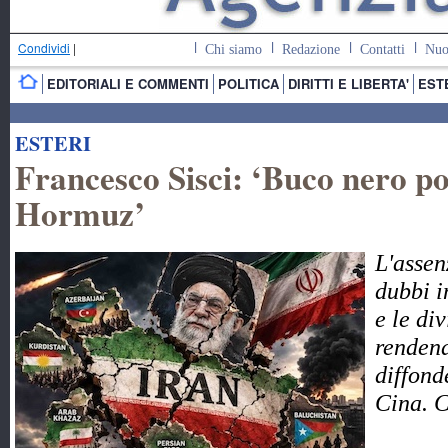
Condividi
|
Chi siamo
Redazione
Contatti
Nuo
EDITORIALI E COMMENTI
POLITICA
DIRITTI E LIBERTA'
EST
ESTERI
Francesco Sisci: ‘Buco nero pol
Hormuz’
L'assen
dubbi i
e le di
rendend
diffond
Cina. 