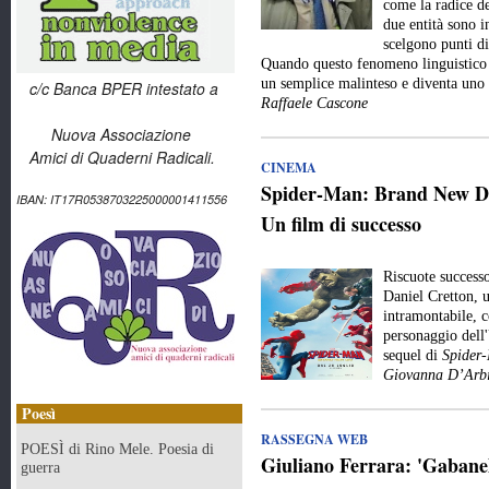
come la radice de
due entità sono 
scelgono punti di
Quando questo fenomeno linguistico e
un semplice malinteso e diventa uno
c/c Banca BPER intestato a
Raffaele Cascone
Nuova Associazione
Amici di Quaderni Radicali.
CINEMA
Spider-Man: Brand New Day
IBAN: IT17R0538703225000001411556
Un film di successo
Riscuote success
Daniel Cretton, 
intramontabile, c
personaggio dell
sequel di
Spider
Giovanna D’Arbi
Poesì
RASSEGNA WEB
POESÌ di Rino Mele. Poesia di
Giuliano Ferrara: 'Gabanell
guerra