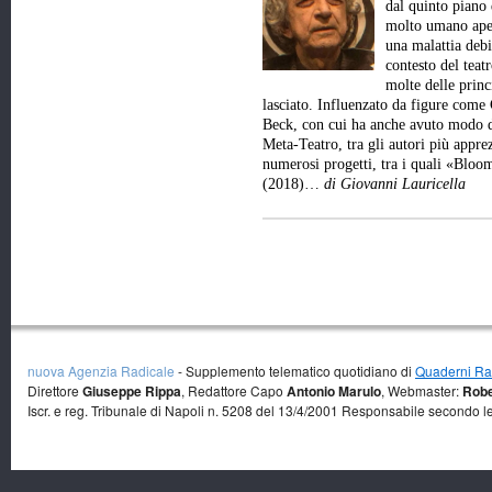
dal quinto piano 
molto umano aper
una malattia debi
contesto del teat
molte delle princ
lasciato. Influenzato da figure come
Beck, con cui ha anche avuto modo d
Meta-Teatro, tra gli autori più appre
numerosi progetti, tra i quali «Bl
(2018)…
di Giovanni Lauricella
nuova Agenzia Radicale
- Supplemento telematico quotidiano di
Quaderni Rad
Direttore
Giuseppe Rippa
, Redattore Capo
Antonio Marulo
, Webmaster:
Robe
Iscr. e reg. Tribunale di Napoli n. 5208 del 13/4/2001 Responsabile secondo l