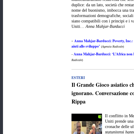
duplice: da un lato, società che resta
nome del buonismo, imbocca una trai
trasformazioni demografiche, sociali 
siano compatibili con i principi e i v
Uniti…
Anna Mahjar-Barducci
Anna Mahjar-Barducci: Poverty, Inc.: 
-
aiuti allo sviluppo’
(
Agenzia Radicale
)
Anna Mahjar-Barducci: ‘L’Africa non ha
-
Radicale
)
ESTERI
Il Grande Gioco asiatico 
ignorano. Conversazione co
Rippa
Il conflitto in M
Uniti prende una 
cronache delle u
statunitensi hann