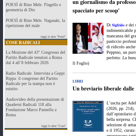
un giornalismo da professor
POESÌ di Rino Mele. Flagello e
spacciato per scoop'
geometria di Dio
POESÌ di Rino Mele. Nagasaki, la
Sigfrido
Di
e dei 
ripetizione del male
indimenticabile p
mancanza del gran
leggi le altre "Poesì"
COSE RADICALI
pasticcio profes
di ridicolo anche
La Mozione del 43° Congresso del
Peppino, un puri
Partito Radicale tenutosi a Roma
perfetto:
La band
dal 4 all’8 febbraio 2026
Il Foglio)
Radio Radicale. Intervista a Geppi
Rippa: il congresso del Partito
LIBRI
Radicale per la stampa non è
Un breviario liberale dalle
esistito
Audiovideo della presentazione di
L’uscita per Ade
Quaderni Radicali 118 alla
(2026; pp. 214), 
Fondazione Marco Pannella a
dall’epistolario 
Roma
bella sorpresa. Ch
selezione di setta
leggi le altre "Cose"
e il 1952, curat
emergessero tanti 