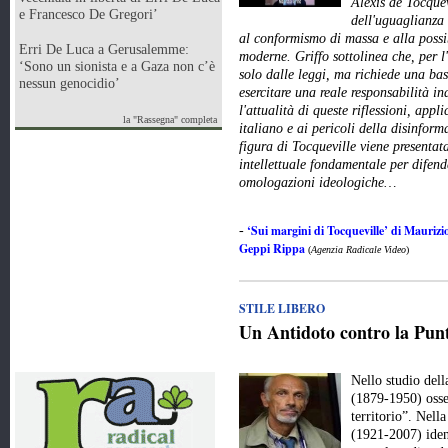
Alexis de Tocquev
e Francesco De Gregori’
dell'uguaglianza 
al conformismo di massa e alla possi
Erri De Luca a Gerusalemme:
moderne. Griffo sottolinea che, per l
‘Sono un sionista e a Gaza non c’è
solo dalle leggi, ma richiede una ba
nessun genocidio’
esercitare una reale responsabilità in
l'attualità di queste riflessioni, app
la "Rassegna" completa
italiano e ai pericoli della disinfor
figura di Tocqueville viene presenta
intellettuale fondamentale per difend
omologazioni ideologiche…
‘Sui margini di Tocqueville’ di Maurizio
-
Geppi Rippa
(
Agenzia Radicale Video
)
STILE LIBERO
Un Antidoto contro la Punt
Nello studio del
(1879-1950) osse
territorio”. Nell
(1921-2007) iden