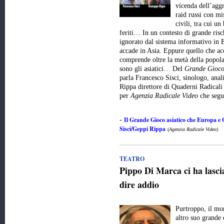
vicenda dell’aggr
raid russi con mis
civili, tra cui un
feriti… In un contesto di grande risc
ignorato dal sistema informativo in E
accade in Asia. Eppure quello che ac
comprende oltre la metà della popola
sono gli asiatici… Del
Grande Gioco
parla Francesco Sisci, sinologo, anali
Rippa direttore di Quaderni Radicali
per
Agenzia Radicale Video
che seg
Il Grande Gioco asiatico che Europa e
-
Sisci/Geppi Rippa
(
Agenzia Radicale Video
)
TEATRO
Pippo Di Marca ci ha lasci
dire addio
Purtroppo, il mo
altro suo grande 